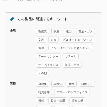
この製品に関連するキーワード
市場
製造業
鉄道
電力
石油・ガス
文教
医療
ビルオートメーション
海洋
インテリジェント交通システム
データセンター
リテール
サーベイランス
航空・宇宙
その他
業種
自動車
半導体
食品
ロボット
物流倉庫
スマートロジスティクス
機械
製鉄・鉄鋼
農畜産業