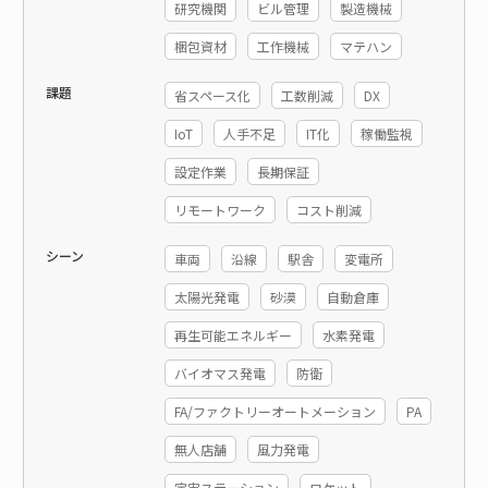
研究機関
ビル管理
製造機械
梱包資材
工作機械
マテハン
課題
省スペース化
工数削減
DX
IoT
人手不足
IT化
稼働監視
設定作業
長期保証
リモートワーク
コスト削減
シーン
車両
沿線
駅舎
変電所
太陽光発電
砂漠
自動倉庫
再生可能エネルギー
水素発電
バイオマス発電
防衛
FA/ファクトリーオートメーション
PA
無人店舗
風力発電
宇宙ステーション
ロケット