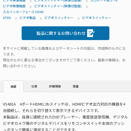
ビデオ映像機器
ビデオスイッチャー(映像切替器)
入力ポート数:2～8
ビデオ映像機器
ビデオスイッチャー(映像切替器)
入力インターフェース:HDMI
ATEN
ビデオ製品
ビデオスイッチャー
ビデオスイッチャー
製品に関するお問い合わせ
本サイトに掲載している画像およびデータシートの内容は、作成時のものにな
ります。
現在のものと異なる場合がございますのでご了承ください。最新の情報は、お
問い合わせください。
仕様
詳細情報
型番
概要
VS481A 4ポートHDMI1.3bスイッチは、HDMIビデオ出力対応の機器を4
台接続し、それらを切り替えて表示できるデバイスです。
本製品は、自身に接続されたDVDプレーヤー、衛星放送受信機、デジタル
ビデオカメラ等のデジタルデバイスをリモコンやスイッチ本体のプッシ
ュボタンで簡単に選択することができます。