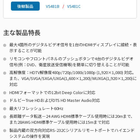
後継製品
VS481B
VS481C
主な製品特長
最大4箇所のデジタルビデオ信号を1台のHDMIディスプレイに接続・表
示することが可能
リモコンやフロントパネルのプッシュボタンで4台のデジタルビデオ
信号(例：DVD、衛星放送受信機等)を簡単に切り替えることが可能
高解像度：HDTV解像度480p/720p/1080i/1080p (1,920×1,080) 対応。
また、VGA/SVGA/SXGA/UXGA(1,600×1,200)/WUXGA(1,920×1,200)に
対応
HDMIフォーマットでの12bit Deep Colorに対応
ドルビーTrue HDおよびDTS HD Master Audio対応
最大リフレッシュレート60Hz
長距離データ転送－24 AWG HDMI標準ケーブル使用時には20mまで、
また28AWG HDMI標準ケーブル使用時には15mまで対応
製品内蔵の双方向対応RS-232Cシリアルリモートポートでハイエンド
システムの操作を実現