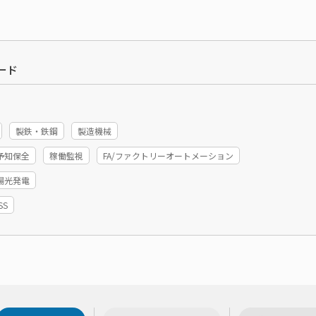
ード
製鉄・鉄鋼
製造機械
予知保全
稼働監視
FA/ファクトリーオートメーション
陽光発電
SS