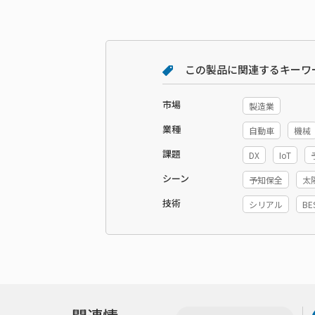
この製品に関連するキーワ
市場
製造業
業種
自動車
機械
課題
DX
IoT
シーン
予知保全
太
技術
シリアル
BE
関連情