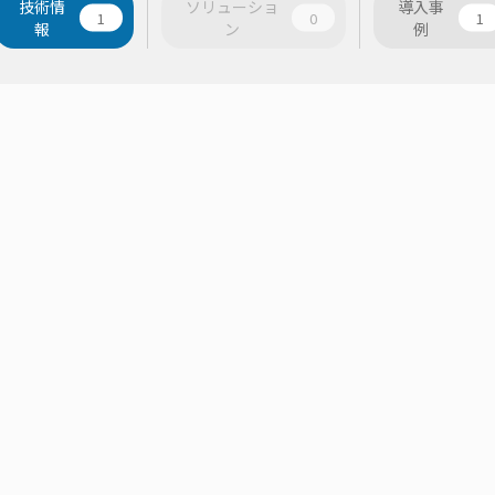
技術情
ソリューショ
導入事
1
0
1
報
ン
例