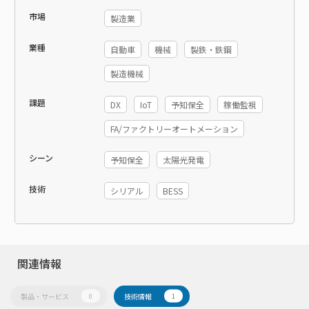
市場
製造業
業種
自動車
機械
製鉄・鉄鋼
製造機械
課題
DX
IoT
予知保全
稼働監視
FA/ファクトリーオートメーション
シーン
予知保全
太陽光発電
技術
シリアル
BESS
関連情報
製品・サービス
技術情報
0
1