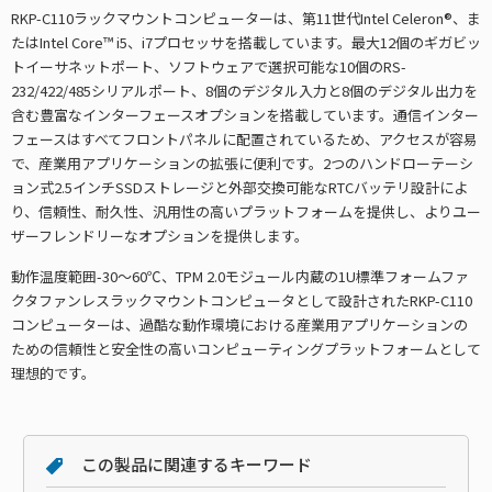
RKP-C110ラックマウントコンピューターは、第11世代Intel Celeron®、ま
たはIntel Core™ i5、i7プロセッサを搭載しています。最大12個のギガビッ
トイーサネットポート、ソフトウェアで選択可能な10個のRS-
232/422/485シリアルポート、8個のデジタル入力と8個のデジタル出力を
含む豊富なインターフェースオプションを搭載しています。通信インター
フェースはすべてフロントパネルに配置されているため、アクセスが容易
で、産業用アプリケーションの拡張に便利です。2つのハンドローテーシ
ョン式2.5インチSSDストレージと外部交換可能なRTCバッテリ設計によ
り、信頼性、耐久性、汎用性の高いプラットフォームを提供し、よりユー
ザーフレンドリーなオプションを提供します。
動作温度範囲-30～60℃、TPM 2.0モジュール内蔵の1U標準フォームファ
クタファンレスラックマウントコンピュータとして設計されたRKP-C110
コンピューターは、過酷な動作環境における産業用アプリケーションの
ための信頼性と安全性の高いコンピューティングプラットフォームとして
理想的です。
この製品に関連するキーワード