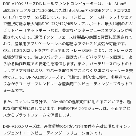
DRP-A100シリーズDINレールマウントコンピューターは、Intel Atom®
x6211Eデュアルコア1.30 GHzまたはIntel Atom® x6425Eクアッドコア2.0
GHzプロセッサーを搭載しています。コンピューターには、ソフトウェア
で選択可能な最大8個のRS-232/422/485シリアルポート、最大10個のギガ
ビットイーサネットポートなど、豊富なインターフェースオプションが搭
載されています。通信インターフェースは製品の前面と背面に配置されて
おり、産業用アプリケーションへの容易なアクセスと拡張が可能です。
CFastとSDスロットを含むデュアルストレージ設計により、ストレージの
拡張が容易です。独自のバッテリー固定カバーがバッテリーを固定し、あ
らゆる動作環境での安定性を確保します。また、バッテリースロットのト
ラップドア設計により、カバーを取り外すことなく簡単にバッテリーを交
換できます。DRP-A100シリーズは、信頼性、耐久性に優れ、多用途であ
りながらユーザーフレンドリーな産業用コンピューティング・プラットフ
ォームです。
また、ファンレス設計で、-30～60℃の温度範囲に耐えることができ、過
酷な動作環境に適しています。内蔵のTPM 2.0モジュールは、不正アクセ
スからプラットフォームを保護します。
DRP-A100シリーズは、産業環境のOTおよびIT要件を完璧に満たすインテ
リジェント・コンピューティング・ソリューションです。