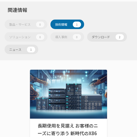
関連情報
製品・サービス
技術情報
0
1
ソリューション
導入事例
ダウンロード
0
0
2
ニュース
1
長期使用を見据え お客様のニ
ーズに寄り添う 新時代のX86