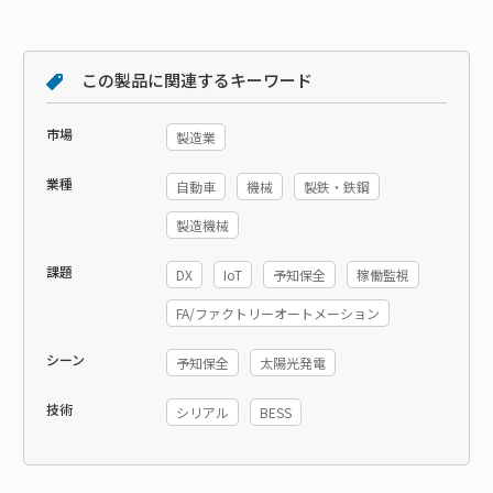
この製品に関連するキーワード
市場
製造業
業種
自動車
機械
製鉄・鉄鋼
製造機械
課題
DX
IoT
予知保全
稼働監視
FA/ファクトリーオートメーション
シーン
予知保全
太陽光発電
技術
シリアル
BESS