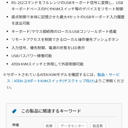
RS-232コマンドをフルレンジのUSBキーボード信号に変換し、USB
キーボードベースのPCやKVMスイッチ等のデバイスをリモート制御
接点制御で本体に記憶させた最大4セットのUSBキーボード入力履歴
を送出可能
キーボード/マウス接続用のローカルUSBコンソールポート搭載
リモートアクセスを制限できるローカル操作優先プッシュボタン
入力信号、優先制御、電源の状態をLED表示
USBバスパワー稼働可能
ATEN KVMスイッチと併用して外部制御可能
サポートされているATEN KVMモデルを確認するには、
製品・サービ
ス：ATEN-2/4ポートKVMスイッチ(デスクトップ向け)
よりご参照くださ
い。
この製品に関連するキーワード
市場
医療
データセンター
製造業