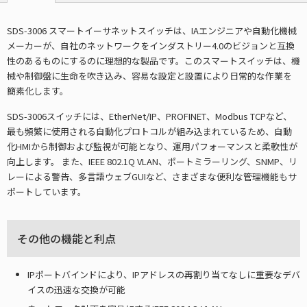
SDS-3006 スマートイーサネットスイッチは、IAエンジニアや自動化機械
メーカーが、自社のネットワークをインダストリー4.0のビジョンと互換
性のあるものにするのに理想的な製品です。このスマートスイッチは、機
械や制御盤に生命を吹き込み、容易な設定と設置により日常的な作業を
簡素化します。
SDS-3006スイッチには、EtherNet/IP、PROFINET、Modbus TCPなど、
最も頻繁に使用される自動化プロトコルが組み込まれているため、自動
化HMIから制御および監視が可能となり、運用パフォーマンスと柔軟性が
向上します。 また、IEEE 802.1Q VLAN、ポートミラーリング、SNMP、リ
レーによる警告、多言語ウェブGUIなど、さまざまな便利な管理機能もサ
ポートしています。
その他の機能と利点
IPポートバインドにより、IPアドレスの再割り当てなしに重要なデバ
イスの迅速な交換が可能