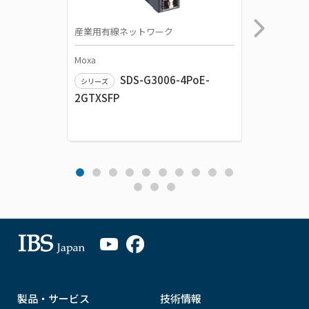
産業用有線ネットワーク
産業用有
Moxa
Moxa
SDS-G3006-4PoE-
シリーズ
シリーズ
2GTXSFP
2GTXSF
製品・サービス
技術情報