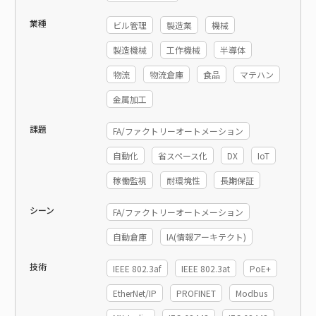
業種
ビル管理
製造業
機械
製造機械
工作機械
半導体
物流
物流倉庫
食品
マテハン
金属加工
課題
FA/ファクトリーオートメーション
自動化
省スペース化
DX
IoT
稼働監視
耐環境性
長期保証
シーン
FA/ファクトリーオートメーション
自動倉庫
IA(情報アーキテクト)
技術
IEEE 802.3af
IEEE 802.3at
PoE+
EtherNet/IP
PROFINET
Modbus