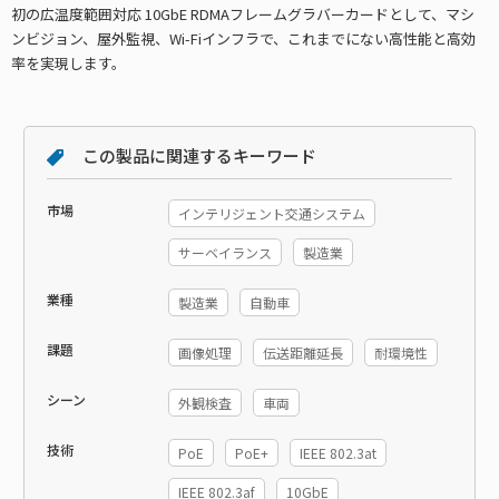
初の広温度範囲対応 10GbE RDMAフレームグラバーカードとして、マシ
ンビジョン、屋外監視、Wi-Fiインフラで、これまでにない高性能と高効
率を実現します。
この製品に関連するキーワード
市場
インテリジェント交通システム
サーベイランス
製造業
業種
製造業
自動車
課題
画像処理
伝送距離延長
耐環境性
シーン
外観検査
車両
技術
PoE
PoE+
IEEE 802.3at
IEEE 802.3af
10GbE