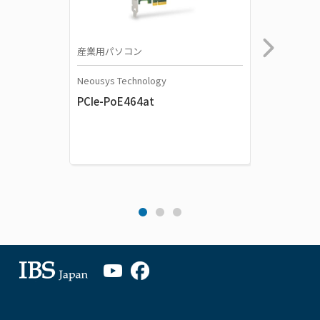
産業用パソコン
産業用パ
Neousys Technology
Neousys 
PCIe-PoE464at
シリーズ