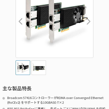
主な製品特長
Broadcom 57416コントローラーがRDMA over Converged Ethernet
(RoCEv2) をサポートする10GBASE-T×2
IEEE 802.3bt PoE++に準拠し、各ポートごとに90W (合計180W) を供給