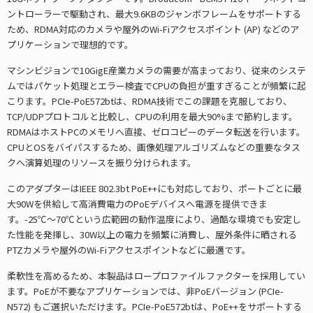
ントローラーで駆動され、最大9.6KBのジャンボフレームをサポートする
ため、RDMA対応のカメラや屋外のWi-Fiアクセスポイント (AP) などのア
プリケーションで理想的です。
マシンビジョンで10GigE産業カメラの需要が高まっており、従来のシステ
ムではパケット処理とエラー検査でCPUの負担が重すぎることが頻繁に起
こります。PCIe-PoE572btは、RDMA技術でこの課題を克服しており、
TCP/UDPプロトコルと比較し、CPUの利用を最大90%まで節約します。
RDMAはホストPCのメモリへ直接、ゼロコピーのデータ転送を行います。
CPUとOSをバイパスするため、画像処理アルゴリズムなどの重要なタス
クへ演算処理のリソースを振り分けられます。
このアダプターはIEEE 802.3bt PoE++にも対応しており、ポートごとに最
大90Wを供給して高消費電力のPoEデバイスへ電源を提供できま
す。-25℃～70℃という広範囲の動作温度により、過酷な環境でも安定し
た性能を発揮し、30W以上の電力を頻繁に消費し、屋外条件に晒される
PTZカメラや屋外のWi-Fiアクセスポイントなどに最適です。
柔軟性を高めるため、本製品はロープロファイルファクターを採用してい
ます。PoEが不要なアプリケーションでは、非PoEバージョン (PCIe-
N572) もご選択いただけます。PCIe-PoE572btは、PoE++をサポートする