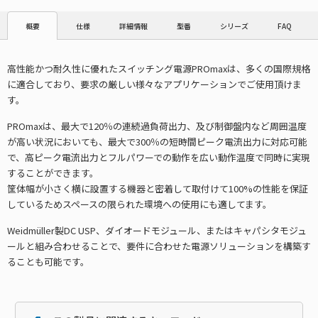
仕様
詳細情報
型番
シリーズ
FAQ
概要
高性能かつ耐久性に優れたスイッチング電源PROmaxは、多くの国際規格
に適合しており、要求の厳しい様々なアプリケーションでご使用頂けま
す。
PROmaxは、最大で120％の連続過負荷出力、及び制御盤内など周囲温度
が高い状況においても、最大で300％の短時間ピーク電流出力に対応可能
で、高ピーク電流出力とフルパワーでの動作を広い動作温度で同時に実現
することができます。
筐体幅が小さく横に設置する機器と密着して取付けて100%の性能を保証
しているためスペースの限られた環境への使用にも適してます。
Weidmüller製DC USP、ダイオードモジュール、またはキャパシタモジュ
ールと組み合わせることで、要件に合わせた電源ソリューションを構築す
ることも可能です。