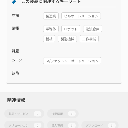
この製品に関連するキーワード
市場
製造業
ビルオートメーション
業種
半導体
ロボット
物流倉庫
機械
製造機械
工作機械
課題
シーン
FA/ファクトリーオートメーション
技術
関連情報
製品・サービス
技術情報
0
0
ソリューション
導入事例
ダウンロード
0
0
0