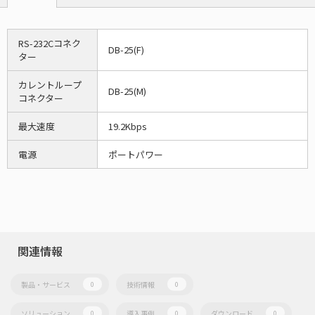
RS-232Cコネク
DB-25(F)
ター
カレントループ
DB-25(M)
コネクター
最大速度
19.2Kbps
電源
ポートパワー
関連情報
製品・サービス
技術情報
0
0
ソリューション
導入事例
ダウンロード
0
0
0