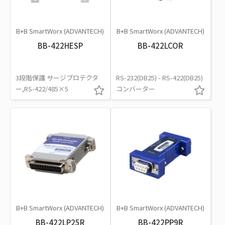
B+B SmartWorx (ADVANTECH)
B+B SmartWorx (ADVANTECH)
BB-422HESP
BB-422LCOR
3段階保護 サージプロテクタ
RS-232(DB25) - RS-422(DB25)
ー,RS-422/485×5
コンバーター
B+B SmartWorx (ADVANTECH)
B+B SmartWorx (ADVANTECH)
BB-422LP25R
BB-422PP9R