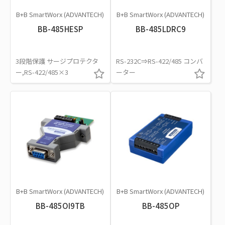
B+B SmartWorx (ADVANTECH)
B+B SmartWorx (ADVANTECH)
BB-485HESP
BB-485LDRC9
3段階保護 サージプロテクタ
RS-232C⇒RS-422/485 コンバ
ー,RS-422/485×3
ーター
B+B SmartWorx (ADVANTECH)
B+B SmartWorx (ADVANTECH)
BB-485OI9TB
BB-485OP