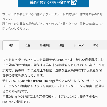
製品に関するお問い合わせ
本サイトに掲載している画像およびデータシートの内容は、作成時のものにな
ります。
現在のものと異なる場合がございますのでご了承ください。最新の情報は、お
問い合わせください。
仕様
詳細情報
型番
シリーズ
FAQ
概要
ワイドミュラーのハイエンド電源モデルPROtopは、厳しい産業環境にお
いて効率的かつ確実に動作する為に十分な機能を有しており、高ピーク電
流対応、長寿命、かつ過電圧や振動、過酷な温度条件に対する最適な保
護等の要求を満たしています。
新しいDCL(Dynamic Current Limiting) テクノロジーにより、サーキット
プロテクタの確実なトリップを実現し、パワフルなモータを確実に起動す
ることが可能です。
内蔵ORing MOSFETによる冗長接続や、オプションによる通信機能も
PROtopの特長です。