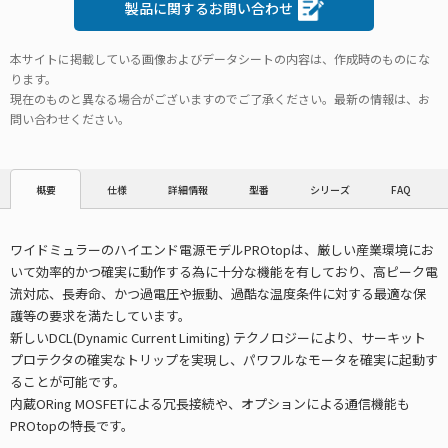
製品に関するお問い合わせ
本サイトに掲載している画像およびデータシートの内容は、作成時のものにな
ります。
現在のものと異なる場合がございますのでご了承ください。最新の情報は、お
問い合わせください。
仕様
詳細情報
型番
シリーズ
FAQ
概要
ワイドミュラーのハイエンド電源モデルPROtopは、厳しい産業環境にお
いて効率的かつ確実に動作する為に十分な機能を有しており、高ピーク電
流対応、長寿命、かつ過電圧や振動、過酷な温度条件に対する最適な保
護等の要求を満たしています。
新しいDCL(Dynamic Current Limiting) テクノロジーにより、サーキット
プロテクタの確実なトリップを実現し、パワフルなモータを確実に起動す
ることが可能です。
内蔵ORing MOSFETによる冗長接続や、オプションによる通信機能も
PROtopの特長です。