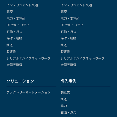
インテリジェント交通
インテリジェント交通
医療
医療
電力・変電所
電力・変電所
OTセキュリティ
OTセキュリティ
石油・ガス
石油・ガス
海洋・船舶
海洋・船舶
鉄道
鉄道
製造業
製造業
シリアルデバイスネットワーク
シリアルデバイスネットワーク
太陽光発電
太陽光発電
ソリューション
導入事例
ファクトリーオートメーション
製造業
鉄道
電力
石油・ガス