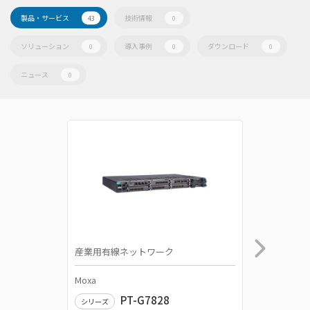
製品・サービス
技術情報
43
0
ソリューション
導入事例
ダウンロード
0
0
0
ニュース
0
産業用有線ネットワーク
産業用有
Moxa
Moxa
PT-G7828
シリーズ
シリーズ