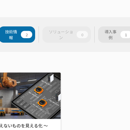
技術情
ソリューショ
導入事
2
0
1
報
ン
例
えないものを見える化 ～