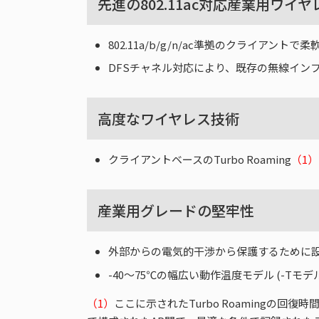
先進の802.11ac対応産業用ワイ
802.11a/b/g/n/ac準拠のクライアント
DFSチャネル対応により、既存の無線イン
高度なワイヤレス技術
クライアントベースのTurbo Roaming
（1）
産業用グレードの堅牢性
外部からの電気的干渉から保護するために
-40～75℃の幅広い動作温度モデル (-T
（1）
ここに示されたTurbo Roamingの回復時