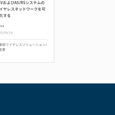
GVおよびAS/RSシステムの
イヤレスネットワークを可
化する
xa
23/04/18
業用ワイヤレスソリューション/
造業