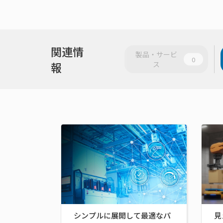
関連情
製品・サービ
0
報
ス
シンプルに展開して最適なパ
見