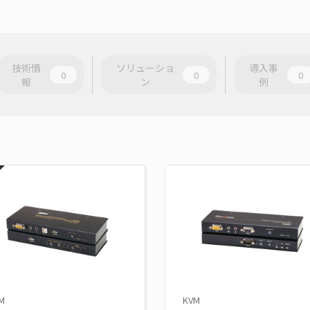
技術情
ソリューショ
導入事
0
0
0
報
ン
例
M
KVM