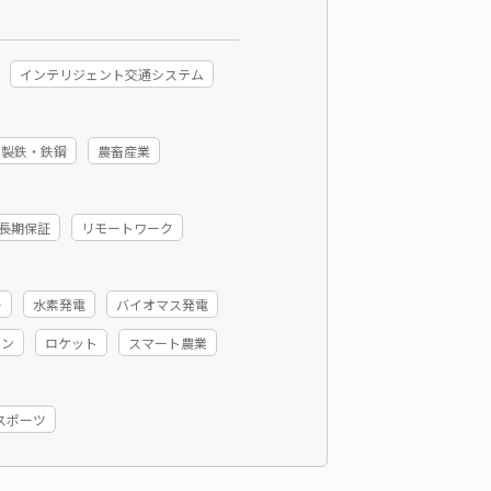
インテリジェント交通システム
製鉄・鉄鋼
農畜産業
長期保証
リモートワーク
ー
水素発電
バイオマス発電
ョン
ロケット
スマート農業
スポーツ