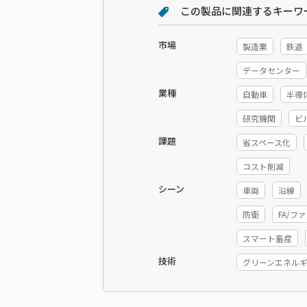
この製品に関連するキーワ
市場
製造業
鉄道
データセンター
業種
自動車
半導
研究機関
ビ
課題
省スペース化
コスト削減
シーン
車両
沿線
防衛
FA/
スマート畜産
技術
グリーンエネル