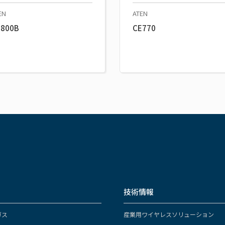
EN
ATEN
E800B
CE770
技術情報
ガス
産業用ワイヤレスソリューション