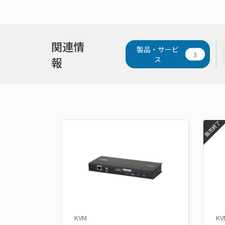
関連情
製品・サービ
3
報
ス
販売終了
KVM
KV