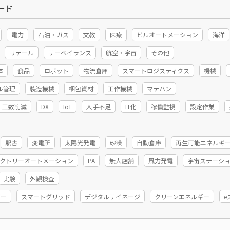
ード
電力
石油・ガス
文教
医療
ビルオートメーション
海洋
リテール
サーベイランス
航空・宇宙
その他
体
食品
ロボット
物流倉庫
スマートロジスティクス
機械
ル管理
製造機械
梱包資材
工作機械
マテハン
工数削減
DX
IoT
人手不足
IT化
稼働監視
設定作業
駅舎
変電所
太陽光発電
砂漠
自動倉庫
再生可能エネルギ
ファクトリーオートメーション
PA
無人店舗
風力発電
宇宙ステーシ
実験
外観検査
ギー
スマートグリッド
デジタルサイネージ
クリーンエネルギー
e