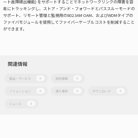
ート故障検出機能) をサポートすることでネットワークリンクの障害を容
易にトラッキングし、ストア・アンド・フォワードとパススルーモードの
サポート、リモート管理と監視用の802.3AM OAM、およびWDMタイプの
ファイバモジュールを使用してファイバーケーブルコストを削減すること
ができます。
関連情報
製品・サービス
技術情報
0
0
ソリューション
導入事例
ダウンロード
0
0
0
ニュース
0