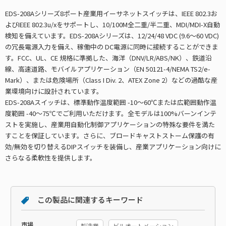
EDS-208Aシリーズ8ポート産業用イーサネットスイッチは、IEEE 802.3お
よびIEEE 802.3u/xをサポートし、10/100M全二重/半二重、MDI/MDI-X自動
検知を備えています。EDS-208Aシリーズは、12/24/48 VDC (9.6～60 VDC)
の冗長電源入力を備え、稼働中の DC電源に同時に接続することができま
す。FCC、UL、CE 規格に準拠した、海洋（DNV/LR/ABS/NK）、鉄道沿
線、高速道路、モバイルアプリケーション（EN 50121-4/NEMA TS2/e-
Mark）、または危険場所（Class I Div. 2、ATEX Zone 2）などの過酷な産
業環境向けに設計されています。
EDS-208Aスイッチは、標準動作温度範囲 -10～60℃または広範囲動作温
度範囲 -40～75℃でご利用いただけます。全モデルは100%バーンインテ
ストを実施し、産業用自動化制御アプリケーションの特殊な要件を満た
すことを保証しています。さらに、ブロードキャストストーム保護の有
効/無効を切り替えるDIPスイッチを装備し、産業アプリケーション向けに
さらなる柔軟性を提供します。
この製品に関連するキーワード
市場
製造業
ビルオートメーション