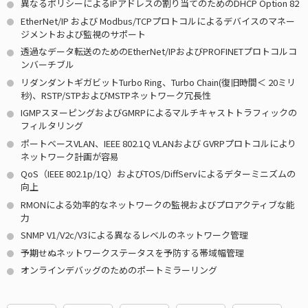
異なるポリシーによるIPアドレスの割り当てのためのDHCP Option 82
EtherNet/IP および Modbus/TCPプロトコルによるデバイスのマネー
ジメントおよび監視のサポート
透過なデータ転送のためのEtherNet/IPおよびPROFINETプロトコルコ
ンバーチブル
リダンダントギガビットTurbo Ring、Turbo Chain(復旧時間＜ 20ミリ
秒)、RSTP/STPおよびMSTPネットワーク冗長性
IGMPスヌーピングおよびGMRPによるマルチキャストトラフィックの
フィルタリング
ポートベースVLAN、IEEE 802.1Q VLANおよび GVRPプロトコルにより
ネットワーク計画が容易
QoS（IEEE 802.1p/1Q）およびTOS/DiffServによるデターミニズムの
向上
RMONによる効率的なネットワークの監視およびプロアクティブな能
力
SNMP V1/V2c/V3による異なるレベルのネットワーク管理
予期せぬネットワークステータスを予防する帯域幅管理
オンラインデバッグのためのポートミラーリング