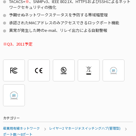
TACACS+
※
、SNMPv3、IEEE 802.1X、HTTPSおよびSSHによるネット
ワークセキュリティの強化
予期せぬネットワークステータスを予防する帯域幅管理
承認されたMACアドレスのみアクセスできるロックポート機能
異常が発生した時のe-mail、リレイ出力による自動警報
Q3、2011予定
カテゴリー
産業用有線ネットワーク
レイヤー2 マネージドスイッチングハブ(管理型)
ポート数:～8ポート