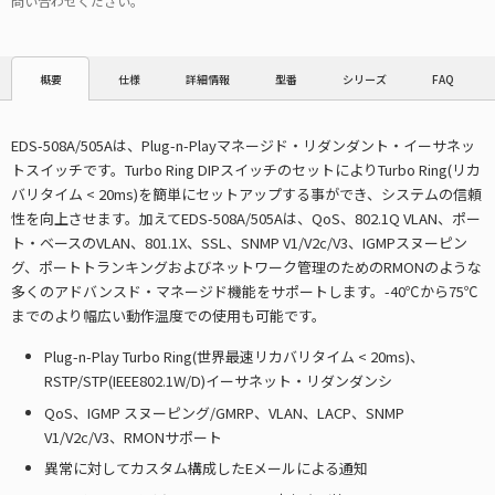
問い合わせください。
仕様
詳細情報
型番
シリーズ
FAQ
概要
EDS-508A/505Aは、Plug-n-Playマネージド・リダンダント・イーサネッ
トスイッチです。Turbo Ring DIPスイッチのセットによりTurbo Ring(リカ
バリタイム < 20ms)を簡単にセットアップする事ができ、システムの信頼
性を向上させます。加えてEDS-508A/505Aは、QoS、802.1Q VLAN、ポー
ト・ベースのVLAN、801.1X、SSL、SNMP V1/V2c/V3、IGMPスヌーピン
グ、ポートトランキングおよびネットワーク管理のためのRMONのような
多くのアドバンスド・マネージド機能をサポートします。-40℃から75℃
までのより幅広い動作温度での使用も可能です。
Plug-n-Play Turbo Ring(世界最速リカバリタイム < 20ms)、
RSTP/STP(IEEE802.1W/D)イーサネット・リダンダンシ
QoS、IGMP スヌーピング/GMRP、VLAN、LACP、SNMP
V1/V2c/V3、RMONサポート
異常に対してカスタム構成したEメールによる通知