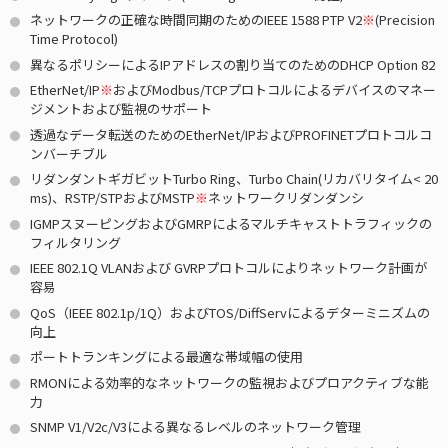
ネットワークの正確な時間同期のためのIEEE 1588 PTP V2
※
(Precision
Time Protocol)
異なるポリシーによるIPアドレスの割り当てのためのDHCP Option 82
EtherNet/IP
※
およびModbus/TCPプロトコルによるデバイスのマネー
ジメントおよび監視のサポート
透過なデータ転送のためのEtherNet/IPおよびPROFINETプロトコルコ
ンバーチブル
リダンダントギガビットTurbo Ring、Turbo Chain(リカバリタイム< 20
ms)、RSTP/STPおよびMSTP
※
ネットワークリダンダンシ
IGMPスヌーピングおよびGMRPによるマルチキャストトラフィックの
フィルタリング
IEEE 802.1Q VLANおよび GVRPプロトコルによりネットワーク計画が
容易
QoS（IEEE 802.1p/1Q）およびTOS/DiffServによるデターミニズムの
向上
ポートトランキングによる最適な帯域幅の使用
RMONによる効率的なネットワークの監視およびプロアクティブな能
力
SNMP V1/V2c/V3による異なるレベルのネットワーク管理