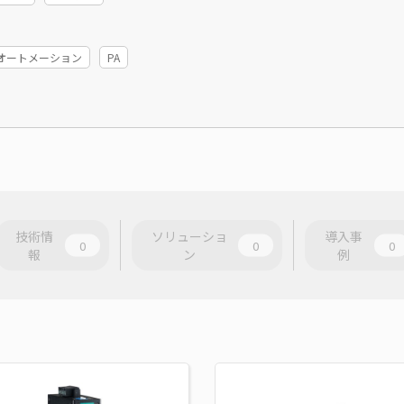
ーオートメーション
PA
技術情
ソリューショ
導入事
0
0
0
報
ン
例