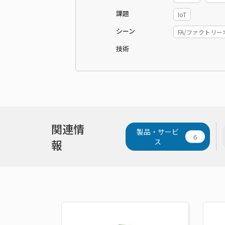
課題
IoT
シーン
FA/ファクトリ
技術
関連情
製品・サービ
6
報
ス