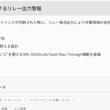
するリレー出力警報
はポートリンクが切断された時に、リレー接点出力により作業現場の
定性
に耐える設計
るIMC-101のLink Fault Pass-Through機能を装備
ード
オートメーション
インテリジェント交通システム
・鉄鋼
ビル管理