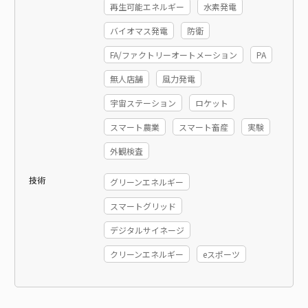
再生可能エネルギー
水素発電
バイオマス発電
防衛
FA/ファクトリーオートメーション
PA
無人店舗
風力発電
宇宙ステーション
ロケット
スマート農業
スマート畜産
実験
外観検査
技術
グリーンエネルギー
スマートグリッド
デジタルサイネージ
クリーンエネルギー
eスポーツ