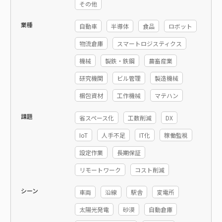
その他
業種
自動車
半導体
食品
ロボット
物流倉庫
スマートロジスティクス
機械
製鉄・鉄鋼
農畜産業
研究機関
ビル管理
製造機械
梱包資材
工作機械
マテハン
課題
省スペース化
工数削減
DX
IoT
人手不足
IT化
稼働監視
設定作業
長期保証
リモートワーク
コスト削減
シーン
車両
沿線
駅舎
変電所
太陽光発電
砂漠
自動倉庫