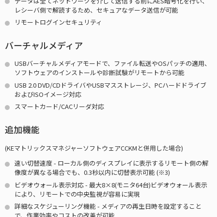
データは全てネットワークを介して送信する前にAES暗号化を行い、
レシーバ側で解読するため、セキュアなデータ送信が可能
リモートログインセキュリティ
バーチャルメディア
USBバーチャルメディアモードで、ファイル転送やOSパッチの適用、
ソフトウェアのインストールや診断試験がリモートから可能
USB 2.0 DVD/CDドライバやUSBマスストレージ、PCハードドライブ
およびISOイメージ対応
スマートカード/CACリーダ対応
追加機能
(KEマトリックスマネジャーソフトウェアCCKMと併用した場合)
速い切替速度 - ローカル側のディスプレイに表示するリモート側の解
像度が異なる場合でも、0.3秒以内に切替表示可能
(※3)
ビデオウォール表示対応 - 最大8×8(モニタ64台)ビデオウォール表示
により、リモートでの中央監視が容易に実現
詳細なスケジューリング機能 - メディアの再生日時を設定すること
で、作業効率やコストの改善が可能