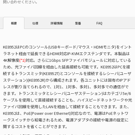
問い合わせください。
仕様
詳細情報
型番
FAQ
概要
KE8952はPCのコンソール(USBキーボード/マウス・HDMIモニタ)をイント
ラネット経由で延長できるHDMI対応IP-KVMエクステンダです。本製品は
4K解像度
(*1)
対応。さらに1Gbps SFPファイバモジュールに対応している
ため、光ファイバ回線を経由した延長接続も可能です。KE8952はPCを接
続するトランスミッタ(KE8952T)とコンソールを接続するレシーバ(ユーザ
ステーション)(KE8952R)から構成されます。各ユニットには固有のIPアド
レスが割り当てられるので、1対1、1対多、多対1、多対多での通信がで
きます。トランスミッタとレシーバ(ユーザステーション)はカテゴリ5e/6
ケーブルを使用して直接接続することも、ハイスピードネットワークや光
ファイバ回線を使用したLANを経由して接続することもできます。また、
KE8952は、PoE(Power over Ethernet)対応なので、電源はPoEネットワ
ークスイッチから給電されるため、電源アダプタの接続や電源の設定に
関するコストを省くことができます。