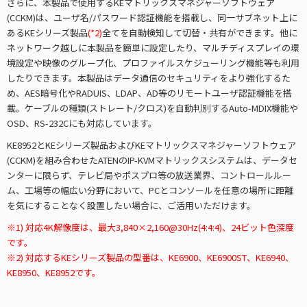
さらに、本製品で使用するKEマトリックスマネジャーソフトウェア
(CCKM)は、ユーザ名/パスワード認証機能を搭載し、同一サブネット上に
あるKEシリーズ製品
(*2)
全てを自動検知して切替・共有ができます。他に
ネットワーク越しに本製品を簡単に設定したり、マルチディスプレイの環
境設定や映像のグループ化、プロファイルスケジューリング機能等も利用
したりできます。本製品はデータ通信のセキュリティをより強化するた
め、AES暗号化やRADUIS、LDAP、AD等のリモートユーザ認証機能を搭
載。ケーブルの種類(ストレート/クロス)を自動判別するAuto-MDIX機能や
OSD、RS-232Cにも対応しています。
KE8952とKEシリーズ製品およびKEマトリックスマネジャーソフトウェア
(CCKM)を組み合わせたATENのIP-KVMマトリックスシステムは、データセ
ンターに限らず、テレビ局やポスプロ等の放送業界、コントロールルー
ム、工場等の幅広い分野において、PCとコンソールを任意の場所に距離
を気にすることなく設置したい場合に、ご活用いただけます。
※1) 対応4K解像度は、最大3,840×2,160@30Hz(4:4:4)、24ビット色深度
です。
※2) 対応するKEシリーズ製品の型番は、KE6900、KE6900ST、KE6940、
KE8950、KE8952です。