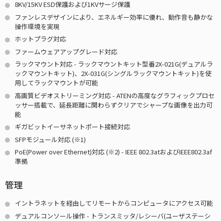
8KV/15KV ESD保護および1KVサージ保護
ファンレスデザインにより、エネルギー効率に優れ、動作音も静かな
操作環境を実現
ホットプラグ対応
ファームウェアアップグレード対応
ラックマウント対応 - ラックマウントキット型番2X-021G(デュアルラ
ックマウントキット)、2X-031G(シングルラックマウントキット)を使
用してラックマウントが可能
高画質ビデオストリーミング対応 - ATENの高度なグラフィックプロセ
ッサー搭載で、延長距離に関わらずクリアでシャープな画像を出力可
能
ギガビットイーサネットポート接続対応
SFPモジュール対応
(※1)
PoE(Power over Ethernet)対応
(※2)
- IEEE 802.3atおよびIEEE802.3af
準拠
管理
イントラネットを経由してリモートからコンピュータにアクセス可能
デュアルコンソール操作 - トランスミッタ/レシーバ(ユーザステーシ