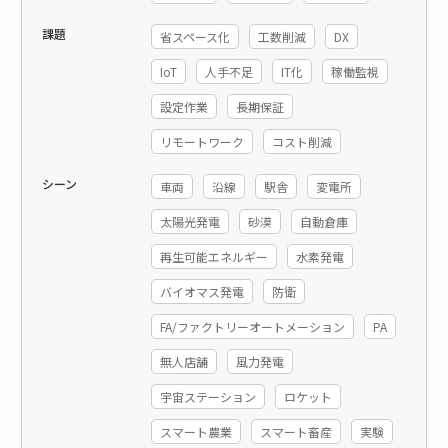
課題
省スペース化
工数削減
DX
IoT
人手不足
IT化
稼働監視
設定作業
長期保証
リモートワーク
コスト削減
シーン
車両
沿線
駅舎
変電所
太陽光発電
砂漠
自動倉庫
再生可能エネルギー
水素発電
バイオマス発電
防衛
FA/ファクトリーオートメーション
PA
無人店舗
風力発電
宇宙ステーション
ロケット
スマート農業
スマート畜産
実験