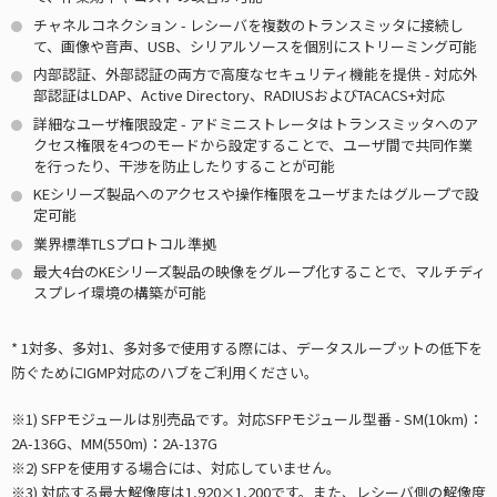
チャネルコネクション - レシーバを複数のトランスミッタに接続し
て、画像や音声、USB、シリアルソースを個別にストリーミング可能
内部認証、外部認証の両方で高度なセキュリティ機能を提供 - 対応外
部認証はLDAP、Active Directory、RADIUSおよびTACACS+対応
詳細なユーザ権限設定 - アドミニストレータはトランスミッタへのア
クセス権限を4つのモードから設定することで、ユーザ間で共同作業
を行ったり、干渉を防止したりすることが可能
KEシリーズ製品へのアクセスや操作権限をユーザまたはグループで設
定可能
業界標準TLSプロトコル準拠
最大4台のKEシリーズ製品の映像をグループ化することで、マルチディ
スプレイ環境の構築が可能
* 1対多、多対1、多対多で使用する際には、データスループットの低下を
防ぐためにIGMP対応のハブをご利用ください。
※1) SFPモジュールは別売品です。対応SFPモジュール型番 - SM(10km)：
2A-136G、MM(550m)：2A-137G
※2) SFPを使用する場合には、対応していません。
※3) 対応する最大解像度は1,920×1,200です。また、レシーバ側の解像度