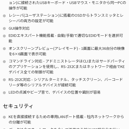
ョン)に接続されたUSBキーボード・USBマウス・モニタから同一PCの
操作が可能
レシーバ(ユーザステーション)に搭載のOSDからトランスミッタとレ
シーバの両方の設定が可能
GUI操作対応
EDIDエキスパート機能搭載 - 自動/手動で適切なEDIDモードを選択可
能
オンスクリーンプレビュー(アレイモード) - 1画面に最大36台分の映像
を6×6画面で表示可能
コマンドライン対応 - アドミニストレータはCLIまたはサードパーティ
のアプリケーションを使用し、RS-232Cまたはネットワーク経由でKE
デバイス全ての制御が可能
RS-232C対応 - シリアルターミナル、タッチスクリーン、バーコード
リーダ等のシリアルデバイスが接続可能
LEDの点滅やビープ音で、デバイスの位置や識別が容易
セキュリティ
KEを直接接続するための専用LANポート搭載 - 社内ネットワークから
の分離が可能