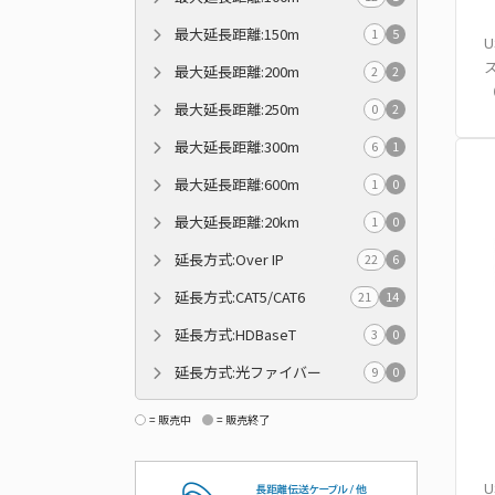
最大延長距離:150m
1
5
U
最大延長距離:200m
2
2
（
最大延長距離:250m
0
2
最大延長距離:300m
6
1
最大延長距離:600m
1
0
最大延長距離:20km
1
0
延長方式:Over IP
22
6
延長方式:CAT5/CAT6
21
14
延長方式:HDBaseT
3
0
延長方式:光ファイバー
9
0
= 販売中
= 販売終了
U