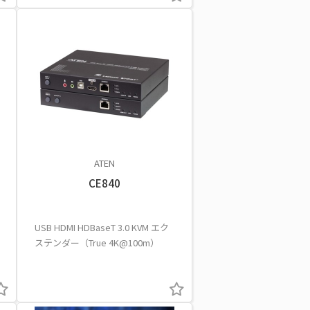
ATEN
CE840
USB HDMI HDBaseT 3.0 KVM エク
ステンダー（True 4K@100m）