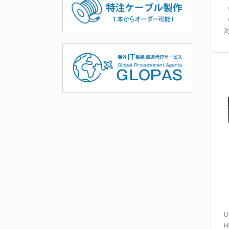
（
（
H