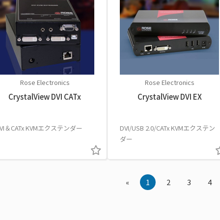
Rose Electronics
Rose Electronics
CrystalView DVI CATx
CrystalView DVI EX
VI＆CATx KVMエクステンダー
DVI/USB 2.0/CATx KVMエクステン
ダー
«
1
2
3
4