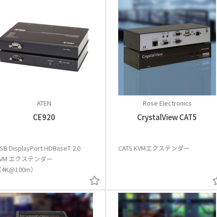
ATEN
Rose Electronics
CE920
CrystalView CAT5
SB DisplayPort HDBaseT 2.0
CAT5 KVMエクステンダー
KVM エクステンダー
4K@100m）