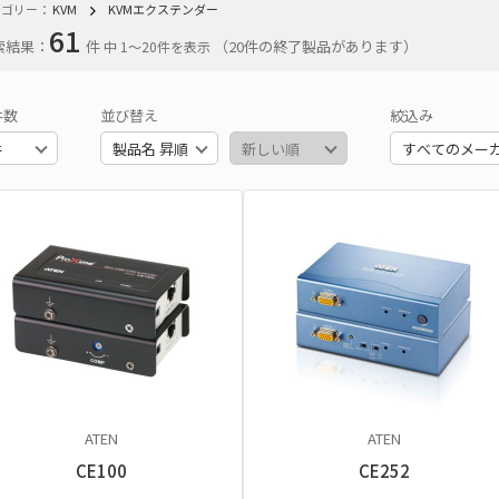
テゴリー：
KVM
KVMエクステンダー
61
索結果：
件
（20件の終了製品があります）
中 1〜20件を表示
件数
並び替え
絞込み
ATEN
ATEN
CE100
CE252