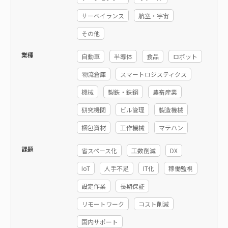
サーベイランス
航空・宇宙
その他
業種
自動車
半導体
食品
ロボット
物流倉庫
スマートロジスティクス
機械
製鉄・鉄鋼
農畜産業
研究機関
ビル管理
製造機械
梱包資材
工作機械
マテハン
課題
省スペース化
工数削減
DX
IoT
人手不足
IT化
稼働監視
設定作業
長期保証
リモートワーク
コスト削減
国内サポート