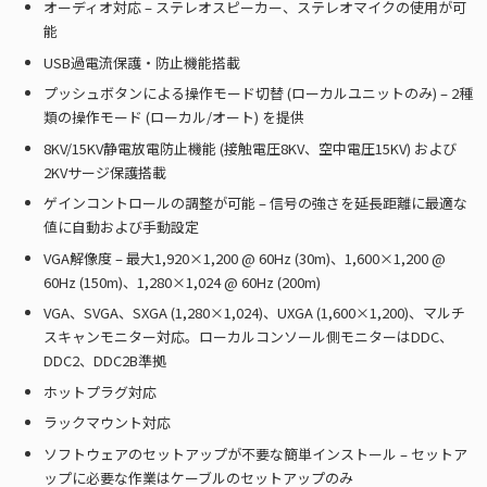
オーディオ対応 – ステレオスピーカー、ステレオマイクの使用が可
能
USB過電流保護・防止機能搭載
プッシュボタンによる操作モード切替 (ローカルユニットのみ) – 2種
類の操作モード (ローカル/オート) を提供
8KV/15KV静電放電防止機能 (接触電圧8KV、空中電圧15KV) および
2KVサージ保護搭載
ゲインコントロールの調整が可能 – 信号の強さを延長距離に最適な
値に自動および手動設定
VGA解像度 – 最大1,920×1,200 @ 60Hz (30m)、1,600×1,200 @
60Hz (150m)、1,280×1,024 @ 60Hz (200m)
VGA、SVGA、SXGA (1,280×1,024)、UXGA (1,600×1,200)、マルチ
スキャンモニター対応。ローカルコンソール側モニターはDDC、
DDC2、DDC2B準拠
ホットプラグ対応
ラックマウント対応
ソフトウェアのセットアップが不要な簡単インストール – セットア
ップに必要な作業はケーブルのセットアップのみ