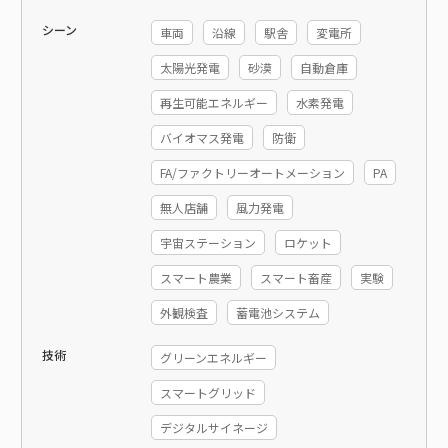
シーン
車両
沿線
駅舎
変電所
太陽光発電
砂漠
自動倉庫
再生可能エネルギー
水素発電
バイオマス発電
防衛
FA/ファクトリーオートメーション
PA
無人店舗
風力発電
宇宙ステーション
ロケット
スマート農業
スマート畜産
実験
外観検査
蓄電池システム
技術
グリーンエネルギー
スマートグリッド
デジタルサイネージ