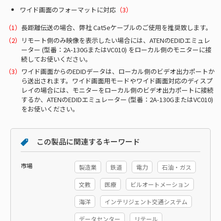
ワイド画面のフォーマットに対応
（3）
長距離伝送の場合、弊社 Cat5eケーブルのご使用を推奨致します。
リモート側のみ映像を表示したい場合には、ATENのEDIDエミュレ
ーター (型番：2A-130GまたはVC010) をローカル側のモニターに接
続してお使いください。
ワイド画面からのEDIDデータは、ローカル側のビデオ出力ポートか
ら送出されます。ワイド画面用モードやワイド画面対応のディスプ
レイの場合には、モニターをローカル側のビデオ出力ポートに接続
するか、ATENのEDIDエミュレーター (型番：2A-130GまたはVC010)
をお使いください。
この製品に関連するキーワード
市場
製造業
鉄道
電力
石油・ガス
文教
医療
ビルオートメーション
海洋
インテリジェント交通システム
データセンター
リテール