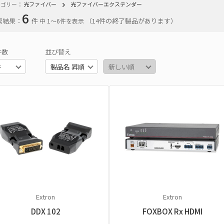
テゴリー：
光ファイバー
光ファイバーエクステンダー
6
索結果：
件
（14件の終了製品があります）
中 1〜6件を表示
件数
並び替え
Extron
Extron
DDX 102
FOXBOX Rx HDMI