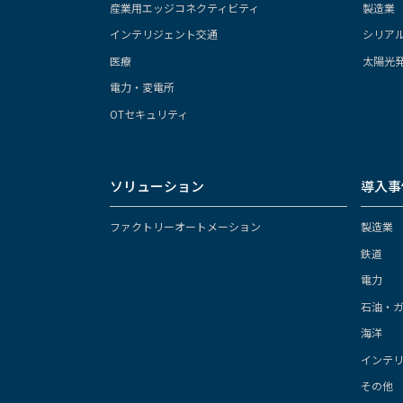
産業用エッジコネクティビティ
製造業
インテリジェント交通
シリア
医療
太陽光
電力・変電所
OTセキュリティ
ソリューション
導入事
ファクトリーオートメーション
製造業
鉄道
電力
石油・
海洋
インテ
その他