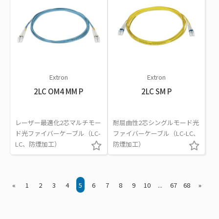
Extron
Extron
2LC OM4 MM P
2LC SM P
レーザー最適化2芯マルチモー
耐屈曲性2芯シングルモード光
ド光ファイバーケーブル（LC-
ファイバーケーブル（LC-LC、
LC、防煙加工）
防煙加工）
«
1
2
3
4
5
6
7
8
9
10
...
67
68
»