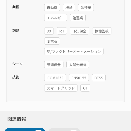
業種
自動車
機械
製造業
エネルギー
陸運業
課題
DX
IoT
予知保全
稼働監視
変電所
FA/ファクトリーオートメーション
シーン
予知保全
太陽光発電
技術
IEC-61850
EN50155
BESS
スマートグリッド
OT
関連情報