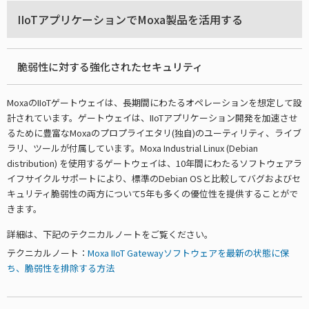
IIoTアプリケーションでMoxa製品を活用する
脆弱性に対する強化されたセキュリティ
MoxaのIIoTゲートウェイは、長期間にわたるオペレーションを想定して設
計されています。ゲートウェイは、IIoTアプリケーション開発を加速させ
るために豊富なMoxaのプロプライエタリ(独自)のユーティリティ、ライブ
ラリ、ツールが付属しています。Moxa Industrial Linux (Debian
distribution) を使用するゲートウェイは、10年間にわたるソフトウェアラ
イフサイクルサポートにより、標準のDebian OSと比較してバグおよびセ
キュリティ脆弱性の両方について5年も多くの優位性を提供することがで
きます。
詳細は、下記のテクニカルノートをご覧ください。
テクニカルノート：
Moxa IIoT Gatewayソフトウェアを最新の状態に保
ち、脆弱性を排除する方法