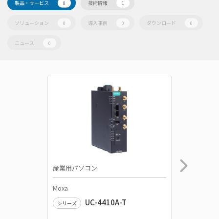
製品・サービス
技術情報
8
1
ソリューション
導入事例
ダウンロード
0
0
0
ニュース
0
産業用パソコン
産業用パ
Moxa
Moxa
UC-4410A-T
シリーズ
シリーズ