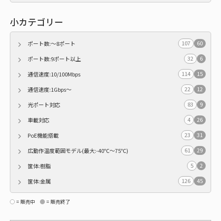
小カテゴリー
107
60
ポート数:～8ポート
32
6
ポート数:9ポート以上
114
15
通信速度:10/100Mbps
22
12
通信速度:1Gbps～
83
9
光ポート対応
4
26
車載対応
23
31
PoE機能搭載
61
29
広動作温度範囲モデル(最大:-40℃～75℃)
5
2
筐体:樹脂
126
45
筐体:金属
= 販売中
= 販売終了