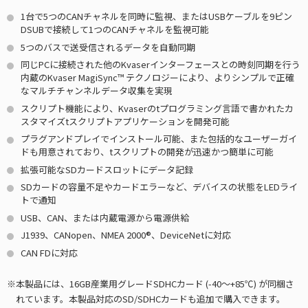
1台で5つのCANチャネルを同時に監視、またはUSBケーブルを9ピン
DSUBで接続して1つのCANチャネルを監視可能
5つのバスで送受信されるデータを自動同期
同じPCに接続された他のKvaserインターフェースとの時刻同期を行う
内蔵のKvaser MagiSync™ テクノロジーにより、よりシンプルで正確
なマルチチャンネルデータ収集を実現
スクリプト機能により、Kvaserのtプログラミング言語で書かれたカ
スタマイズtスクリプトアプリケーションを開発可能
プラグアンドプレイでインストール可能、また包括的なユーザーガイ
ドも用意されており、tスクリプトの開発が迅速かつ簡単に可能
拡張可能なSDカードスロットにデータ記録
SDカードの容量不足やカードエラーなど、デバイスの状態をLEDライ
トで通知
USB、CAN、または内蔵電源から電源供給
J1939、CANopen、NMEA 2000®、DeviceNetに対応
CAN FDに対応
本製品には、16GB産業用グレードSDHCカード (-40～+85℃) が同梱さ
れています。本製品対応のSD/SDHCカードも追加で購入できます。