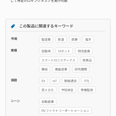
して特定のロギングタスクを実行可能
この製品に関連するキーワード
市場
製造業
鉄道
医療
海洋
業種
自動車
ロボット
物流倉庫
スマートロジスティクス
医薬品
機械
農畜産業
研究機関
課題
DX
IoT
無線通信
IT化
見える化
予知保全
稼働監視
シーン
自動倉庫
FA/ファクトリーオートメーション