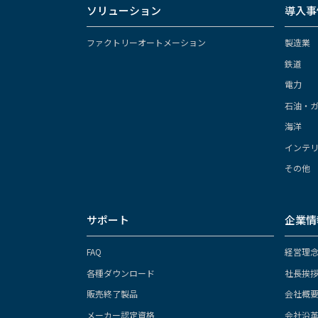
ソリューション
導入事
ファクトリーオートメーション
製造業
鉄道
電力
石油・
海洋
インテ
その他
サポート
企業情
FAQ
経営理
各種ダウンロード
社長挨
販売終了製品
会社概
メーカー認定資格
会社沿