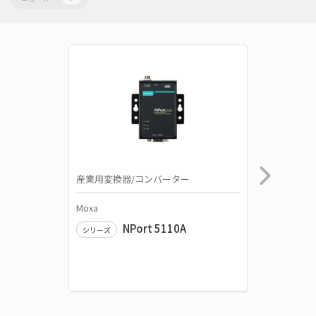
産業用変換器/コンバーター
産業用変
Moxa
Moxa
NPort 5110A
シリーズ
シリーズ