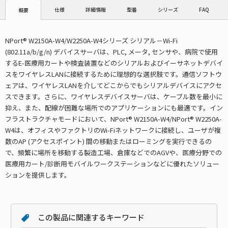
仕様
詳細情報
型番
シリーズ
FAQ
概要
NPort® W2150A-W4/W2250A-W4シリーズ シリアル－Wi-Fi
(802.11a/b/g/n) デバイスサーバは、PLC, メータ, センサや、病院で使用
するE-医療用カートや検査装置などのシリアルおよびイーサネットデバイ
スをワイヤレスLANに接続するために理想的な選択肢です。通信ソフトウ
ェアは、ワイヤレスLANを介してどこからでもシリアルデバイスにアクセ
スできます。さらに、ワイヤレスデバイスサーバは、ケーブル数を最小に
抑え、また、配線が困難な場所でのアプリケーションにも最適です。イン
フラストラクチャモードにおいて、NPort® W2150A-W4/NPort® W2250A-
W4は、オフィスやファクトリのWi-Fiネットワークに接続し、ユーザが複
数のAP (アクセスポイント) 間の移動またはローミングを実行できるの
で、頻繁に場所を移動する製造工場、倉庫などでのAGVや、医療分野での
医療用カート/診断用モバイルワークステーションなどに優れたソリュー
ションを提供します。
この製品に関連するキーワード