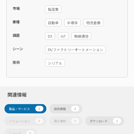
市場
製造業
業種
自動車
半導体
物流倉庫
課題
DX
IoT
無線通信
シーン
FA/ファクトリーオートメーション
技術
シリアル
関連情報
製品・サービス
技術情報
2
2
ソリューション
導入事例
ダウンロード
0
0
1
ニュース
0