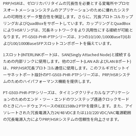
PRP/HSRは、ゼロリカバリタイムの冗長性を必要とする変電所やプロセ
スオートメーションシステムのアプリケーションのために優れたシステ
ムの可用性とデータ整合性を保証します。さらに、冗長プロトコルカップ
リングおよびQuadBoxをサポートしています。カップリングとQuadBox
によりHSRリングは、冗長ネットワークをより汎用性にする接続が可能と
なります。PT-G503-PHR-PTPシリーズは、3つの10/100 /1000BaseT(X)お
よび100/1000BaseSFPスロットコンボポートを備えています。
1スロット(INTERLINKポート)は、SAN(Singly Attached Node)と接続する
ための内部リンクに使用します。他の2ポート(LAN AおよびLAN Bポート)
は、PRP/HSR冗長プロトコル通信に使用します。このフルギガビットイ
ーサネットポート設計のPT-G503-PHR-PTPシリーズは、PRP/HSRシステ
ムのためのハイパフォーマンス機能を提供します。
PT-G503-PHR-PTPシリーズは、タイミングクリティカルなアプリケーシ
ョンのためのエンド・ツー・エンドのワンステップ透過クロックモード
のときにハードウェアベースのIEEE1588v2 PTPを提供します。また、アイ
ソレートされた冗長電源入力24/48 VDCまたは110/220 VDC/VAC電源範囲
の冗長電源入力によりPRP/HSRシステムの信頼性を向上させます。