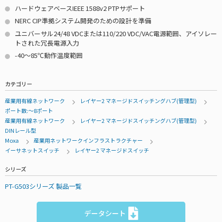
ハードウェアベースIEEE 1588v2 PTPサポート
NERC CIP準拠システム開発のための設計を準備
ユニバーサル24/48 VDCまたは110/220 VDC/VAC電源範囲、アイソレー
トされた冗長電源入力
-40～85℃動作温度範囲
カテゴリー
産業用有線ネットワーク
レイヤー2 マネージドスイッチングハブ(管理型)
ポート数:～8ポート
産業用有線ネットワーク
レイヤー2 マネージドスイッチングハブ(管理型)
DINレール型
Moxa
産業用ネットワークインフラストラクチャー
イーサネットスイッチ
レイヤー2 マネージドスイッチ
シリーズ
PT-G503シリーズ 製品一覧
データシート