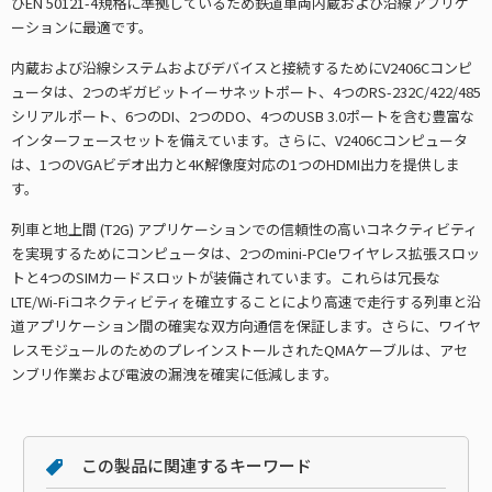
びEN 50121-4規格に準拠しているため鉄道車両内蔵および沿線アプリケ
ーションに最適です。
内蔵および沿線システムおよびデバイスと接続するためにV2406Cコンピ
ュータは、2つのギガビットイーサネットポート、4つのRS-232C/422/485
シリアルポート、6つのDI、2つのDO、4つのUSB 3.0ポートを含む豊富な
インターフェースセットを備えています。さらに、V2406Cコンピュータ
は、1つのVGAビデオ出力と4K解像度対応の1つのHDMI出力を提供しま
す。
列車と地上間 (T2G) アプリケーションでの信頼性の高いコネクティビティ
を実現するためにコンピュータは、2つのmini-PCIeワイヤレス拡張スロッ
トと4つのSIMカードスロットが装備されています。これらは冗長な
LTE/Wi-Fiコネクティビティを確立することにより高速で走行する列車と沿
道アプリケーション間の確実な双方向通信を保証します。さらに、ワイヤ
レスモジュールのためのプレインストールされたQMAケーブルは、アセ
ンブリ作業および電波の漏洩を確実に低減します。
この製品に関連するキーワード