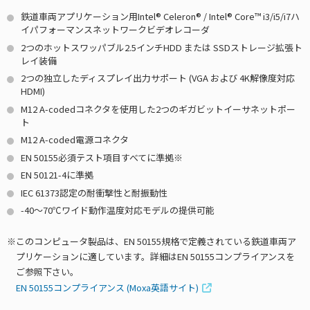
鉄道車両アプリケーション用Intel® Celeron® / Intel® Core™ i3/i5/i7ハ
イパフォーマンスネットワークビデオレコーダ
2つのホットスワッパブル2.5インチHDD または SSDストレージ拡張ト
レイ装備
2つの独立したディスプレイ出力サポート (VGA および 4K解像度対応
HDMI)
M12 A-codedコネクタを使用した2つのギガビットイーサネットポー
ト
M12 A-coded電源コネクタ
EN 50155必須テスト項目すべてに準拠※
EN 50121-4に準拠
IEC 61373認定の耐衝撃性と耐振動性
-40〜70℃ワイド動作温度対応モデルの提供可能
このコンピュータ製品は、EN 50155規格で定義されている鉄道車両ア
プリケーションに適しています。詳細はEN 50155コンプライアンスを
ご参照下さい。
EN 50155コンプライアンス (Moxa英語サイト)