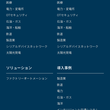
医療
医療
電力・変電所
電力・変電所
OTセキュリティ
OTセキュリティ
石油・ガス
石油・ガス
海洋・船舶
海洋・船舶
鉄道
鉄道
製造業
製造業
シリアルデバイスネットワーク
シリアルデバイスネットワーク
太陽光発電
太陽光発電
ソリューション
導入事例
ファクトリーオートメーション
製造業
鉄道
電力
石油・ガス
海洋
インテリジェント交通システム