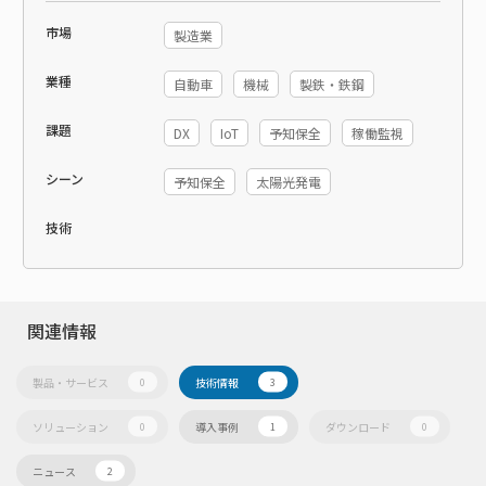
市場
製造業
業種
自動車
機械
製鉄・鉄鋼
課題
DX
IoT
予知保全
稼働監視
シーン
予知保全
太陽光発電
技術
関連情報
製品・サービス
技術情報
0
3
ソリューション
導入事例
ダウンロード
0
1
0
ニュース
2