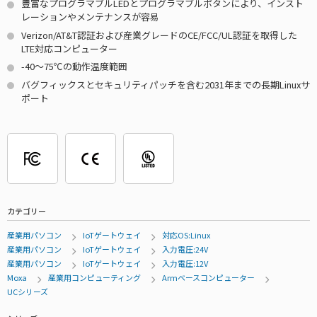
豊富なプログラマブルLEDとプログラマブルボタンにより、インスト
レーションやメンテナンスが容易
Verizon/AT&T認証および産業グレードのCE/FCC/UL認証を取得した
LTE対応コンピューター
-40～75℃の動作温度範囲
バグフィックスとセキュリティパッチを含む2031年までの長期Linuxサ
ポート
カテゴリー
産業用パソコン
IoTゲートウェイ
対応OS:Linux
産業用パソコン
IoTゲートウェイ
入力電圧:24V
産業用パソコン
IoTゲートウェイ
入力電圧:12V
Moxa
産業用コンピューティング
Armベースコンピューター
UCシリーズ