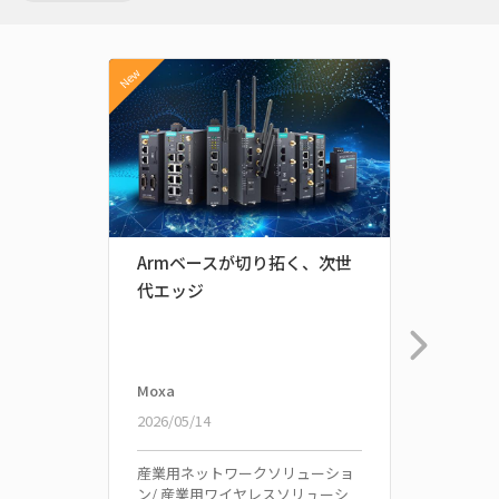
New
Armベースが切り拓く、次世
セキ
代エッジ
プラ
Moxa
Moxa
2026/05/14
2025/1
産業用ネットワークソリューショ
産業用
ン/ 産業用ワイヤレスソリューシ
ン/ 