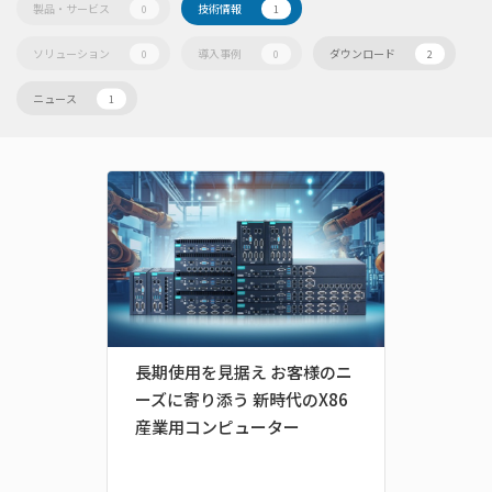
製品・サービス
技術情報
0
1
ソリューション
導入事例
ダウンロード
0
0
2
ニュース
1
長期使用を見据え お客様のニ
ーズに寄り添う 新時代のX86
産業用コンピューター