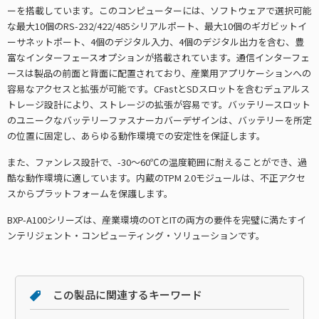
ーを搭載しています。このコンピューターには、ソフトウェアで選択可能
な最大10個のRS-232/422/485シリアルポート、最大10個のギガビットイ
ーサネットポート、4個のデジタル入力、4個のデジタル出力を含む、豊
富なインターフェースオプションが搭載されています。通信インターフェ
ースは製品の前面と背面に配置されており、産業用アプリケーションへの
容易なアクセスと拡張が可能です。CFastとSDスロットを含むデュアルス
トレージ設計により、ストレージの拡張が容易です。バッテリースロット
のユニークなバッテリーファスナーカバーデザインは、バッテリーを所定
の位置に固定し、あらゆる動作環境での安定性を保証します。
また、ファンレス設計で、-30～60℃の温度範囲に耐えることができ、過
酷な動作環境に適しています。内蔵のTPM 2.0モジュールは、不正アクセ
スからプラットフォームを保護します。
BXP-A100シリーズは、産業環境のOTとITの両方の要件を完璧に満たすイ
ンテリジェント・コンピューティング・ソリューションです。
この製品に関連するキーワード