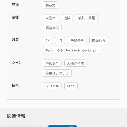
市場
製造業
業種
自動車
機械
製鉄・鉄鋼
製造機械
課題
DX
IoT
予知保全
稼働監視
FA/ファクトリーオートメーション
シーン
予知保全
太陽光発電
蓄電池システム
技術
シリアル
BESS
関連情報