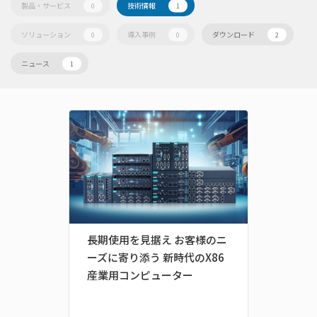
製品・サービス
技術情報
0
1
ソリューション
導入事例
ダウンロード
0
0
2
ニュース
1
長期使用を見据え お客様のニ
ーズに寄り添う 新時代のX86
産業用コンピューター