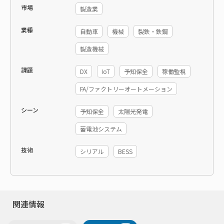
市場
製造業
業種
自動車
機械
製鉄・鉄鋼
製造機械
課題
DX
IoT
予知保全
稼働監視
FA/ファクトリーオートメーション
シーン
予知保全
太陽光発電
蓄電池システム
技術
シリアル
BESS
関連情報