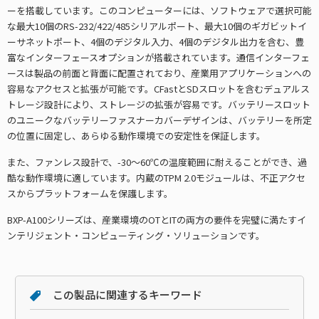
ーを搭載しています。このコンピューターには、ソフトウェアで選択可能
な最大10個のRS-232/422/485シリアルポート、最大10個のギガビットイ
ーサネットポート、4個のデジタル入力、4個のデジタル出力を含む、豊
富なインターフェースオプションが搭載されています。通信インターフェ
ースは製品の前面と背面に配置されており、産業用アプリケーションへの
容易なアクセスと拡張が可能です。CFastとSDスロットを含むデュアルス
トレージ設計により、ストレージの拡張が容易です。バッテリースロット
のユニークなバッテリーファスナーカバーデザインは、バッテリーを所定
の位置に固定し、あらゆる動作環境での安定性を保証します。
また、ファンレス設計で、-30～60℃の温度範囲に耐えることができ、過
酷な動作環境に適しています。内蔵のTPM 2.0モジュールは、不正アクセ
スからプラットフォームを保護します。
BXP-A100シリーズは、産業環境のOTとITの両方の要件を完璧に満たすイ
ンテリジェント・コンピューティング・ソリューションです。
この製品に関連するキーワード