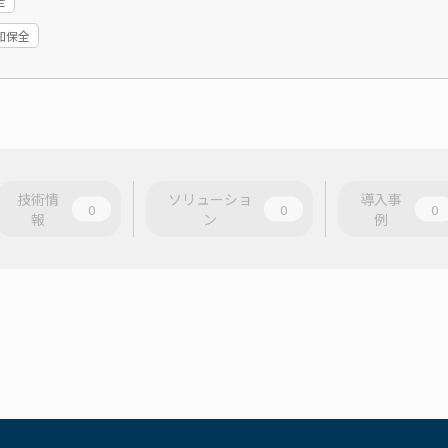
全
知保全
技術情
ソリューショ
導入事
0
0
0
報
ン
例