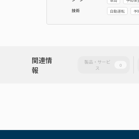
車両
予知保
技術
自動運転
予
関連情
製品・サービ
0
報
ス