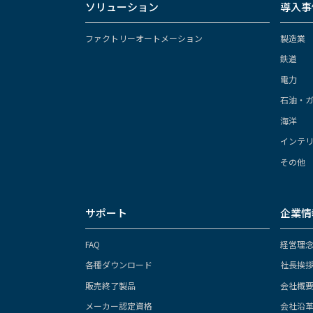
ソリューション
導入事
ファクトリーオートメーション
製造業
鉄道
電力
石油・
海洋
インテ
その他
サポート
企業情
FAQ
経営理
各種ダウンロード
社長挨
販売終了製品
会社概
メーカー認定資格
会社沿