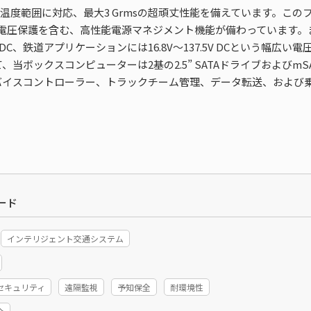
いう幅広い温度範囲に対応、最大3 Grmsの超頑丈性能を備えています。こ
電圧保護を含む、高性能電源マネジメント機能が備わっています。ま
 DC、鉄道アプリケーションには16.8V～137.5V DCという幅
当ボックスコンピューターは2基の2.5” SATAドライブおよびm
バイスコントローラー、トラックチーム管理、データ転送、および
ード
インテリジェント交通システム
セキュリティ
遠隔監視
予知保全
耐環境性