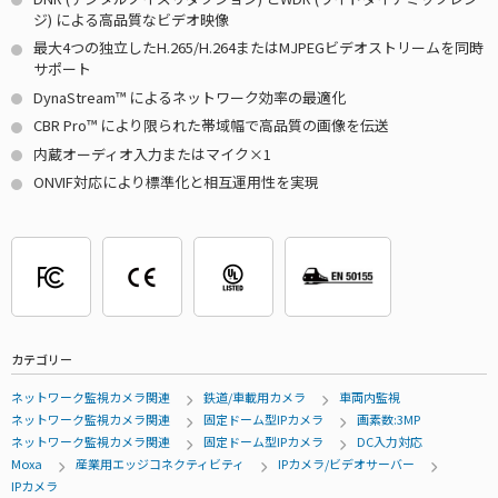
ジ) による高品質なビデオ映像
最大4つの独立したH.265/H.264またはMJPEGビデオストリームを同時
サポート
DynaStream™ によるネットワーク効率の最適化
CBR Pro™ により限られた帯域幅で高品質の画像を伝送
内蔵オーディオ入力またはマイク×1
ONVIF対応により標準化と相互運用性を実現
カテゴリー
ネットワーク監視カメラ関連
鉄道/車載用カメラ
車両内監視
ネットワーク監視カメラ関連
固定ドーム型IPカメラ
画素数:3MP
ネットワーク監視カメラ関連
固定ドーム型IPカメラ
DC入力対応
Moxa
産業用エッジコネクティビティ
IPカメラ/ビデオサーバー
IPカメラ