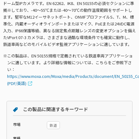
ドーム型IPカメラです。EN 62262、IK8、EN 50155の必須セクションに準
拠※しており、-40～55℃または-40～70℃の動作温度範囲をサポートし
ます。堅牢なM12イーサネットポート、ONVIFプロファイルS、T、M、標
準化、内蔵オーディオラインポートまたはマイク、PoEまたは24VDC電源
入力、IP66保護等級、異なる固定焦点距離レンズの変更オプションを備え
たVPort 07-3 カメラは、さまざまな過酷な環境条件でも確実に動作し、
鉄道車両などのモバイルビデオ監視アプリケーションに適しています。
この製品は、EN 50155規格で定義されている鉄道車両アプリケーショ
ンに適しています。より詳細な情報については、こちらをご参照下さ
い：
https://www.moxa.com/Moxa/media/Products/document/EN_50155_Co
(PDF/英語)
この製品に関連するキーワード
市場
鉄道
業種