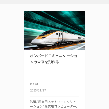
オンボードコミュニケーショ
完全な
ンの未来を形作る
オ製
オンボ
ョン
Moxa
Moxa
2025/11/17
2025/0
鉄道/ 産業用ネットワークソリュ
産業用
ーション/ 産業用コンピューター/
ン/ 鉄