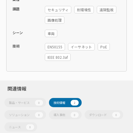
課題
セキュリティ
耐環境性
遠隔監視
画像処理
シーン
車両
技術
EN50155
イーサネット
PoE
IEEE 802.3af
関連情報
製品・サービス
技術情報
0
2
ソリューション
導入事例
ダウンロード
0
0
0
ニュース
0