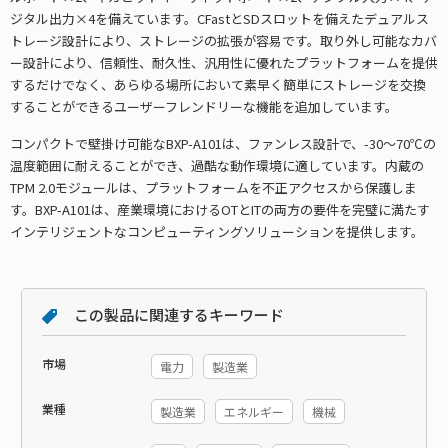
ジタル出力×4を備えています。CFastとSDスロットを備えたデュアルス
トレージ設計により、ストレージの拡張が容易です。取り外し可能なカバ
ー設計により、信頼性、耐久性、汎用性に優れたプラットフォームを提供
するだけでなく、あらゆる場所において素早く簡単にストレージを交換
することができるユーザーフレンドリーな機能を追加しています。
コンパクトで壁掛け可能なBXP-A101は、ファンレス設計で、-30～70℃の
温度範囲に耐えることができ、過酷な動作環境に適しています。内蔵の
TPM 2.0モジュールは、プラットフォームを不正アクセスから保護しま
す。BXP-A101は、産業環境におけるOTとITの両方の要件を完璧に満たす
インテリジェントなコンピューティングソリューションを提供します。
この製品に関連するキーワード
市場
電力
製造業
業種
製造業
エネルギー
機械