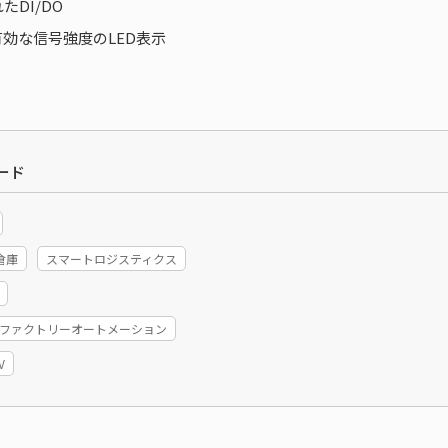
DI/DO
効な信号強度のLED表示
ード
倉庫
スマートロジスティクス
A/ファクトリーオートメーション
V