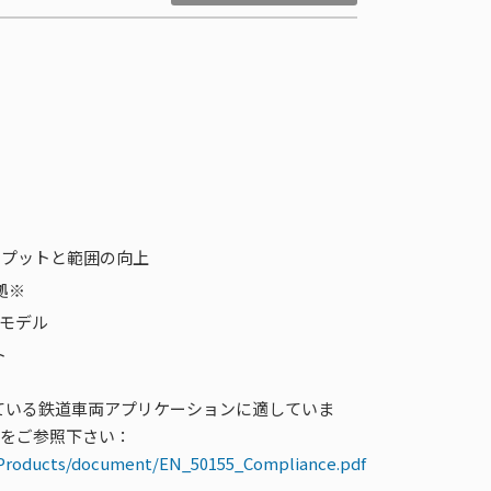
ープットと範囲の向上
拠※
度モデル
ト
されている鉄道車両アプリケーションに適していま
らをご参照下さい：
Products/document/EN_50155_Compliance.pdf