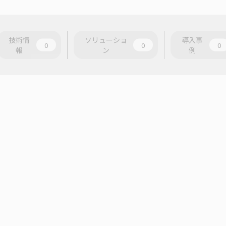
技術情
ソリューショ
導入事
0
0
0
報
ン
例