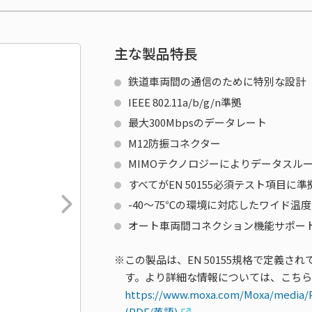
主な製品特長
鉄道車両間の通信のために特別な設計
IEEE 802.11a/b/g/n準拠
最大300Mbpsのデータレート
M12防振コネクター
MIMOテクノロジーによりデータスル
すべてがEN 50155必須テスト項目に準
-40～75℃の環境に対応したワイド温
オート車両間コネクション機能サポー
この製品は、EN 50155規格で定義
す。より詳細な情報については、こち
https://www.moxa.com/Moxa/media/
(PDF/英語)