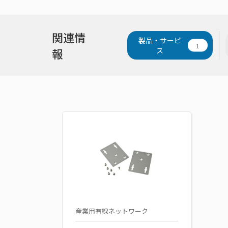
関連情
製品・サービ
1
報
ス
産業用有線ネットワーク