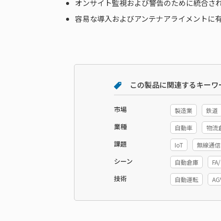
オンサイト監視および警告のために統合された
容易な導入およびアンテナアライメントに有
この製品に関連するキーワ
市場
製造業
鉄道
業種
自動車
物流
課題
IoT
無線通信
シーン
自動倉庫
F
技術
自動運転
AG