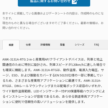
製品に関するお問い合わせ
本サイトに掲載している画像およびデータシートの内容は、作成時のものにな
ります。
現在のものと異なる場合がございますのでご了承ください。最新の情報は、お
問い合わせください。
仕様
詳細情報
型番
シリーズ
FAQ
概要
AWK-3131A-RTG 2-in-1 産業用AP/クライアントデバイスは、列車と地上
間通信のために特別に設計され、列車スピードが120km/hに達した場合で
も確実に機能します。AWK-3131A-RTGは、動作温度、電源入力電圧、サ
ージ、ESD、および振動をカバーするEN 50155仕様の一部に準拠してい
るため、さまざまな産業用アプリケーションに最適です。AWK-3131A-
RTGは、DINレールマウンティングまたは配電ボックス収容のいずれか、
ワイド動作温度範囲、LEDインジケーター付IP30保護等級ハウジングによ
るインストレーションが容易であるため、あらゆる鉄道車両アプリケー
ションに便利で信頼性の高いソリューションを提供します。