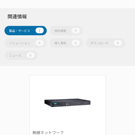
関連情報
製品・サービス
技術情報
2
0
ソリューション
導入事例
ダウンロード
0
0
0
ニュース
0
無線ネットワーク
産業用有