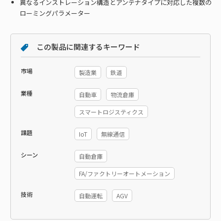
異なるインストレーション構造とアンテナタイプに対応した複数の
ローミングパラメーター
この製品に関連するキーワード
市場
製造業
鉄道
業種
自動車
物流倉庫
スマートロジスティクス
課題
IoT
無線通信
シーン
自動倉庫
FA/ファクトリーオートメーション
技術
自動運転
AGV