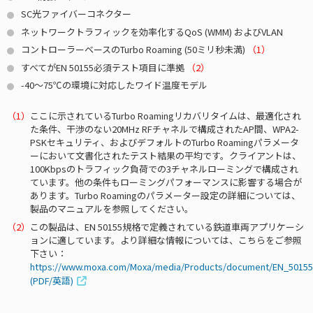
SC光ファイバーコネクター
ネットワークトラフィックを効率化するQoS (WMM) およびVLAN
コントローラーベースのTurbo Roaming (50ミリ秒未満)
（1）
すべてがEN 50155必須テスト項目に準拠
（2）
-40～75℃の環境に対応したワイド温度モデル
ここに示されているTurbo Roamingリカバリタイムは、最適化され
た条件、干渉のない20MHz RFチャネルで構成されたAP間、WPA2-
PSKセキュリティ、およびデフォルトのTurbo Roamingパラメータ
ーにおいて文書化されたテスト結果の平均です。クライアントは、
100Kbpsのトラフィック負荷での3チャネルローミングで構成され
ています。他の条件もローミングパフォーマンスに影響する場合が
あります。Turbo Roamingのパラメーター設定の詳細については、
製品のマニュアルを参照してください。
この製品は、EN 50155規格で定義されている鉄道車両アプリケーシ
ョンに適しています。より詳細な情報については、こちらをご参照
下さい：
https://www.moxa.com/Moxa/media/Products/document/EN_50155
(PDF/英語)