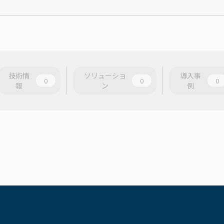
技術情
ソリューショ
導入事
0
0
0
報
ン
例