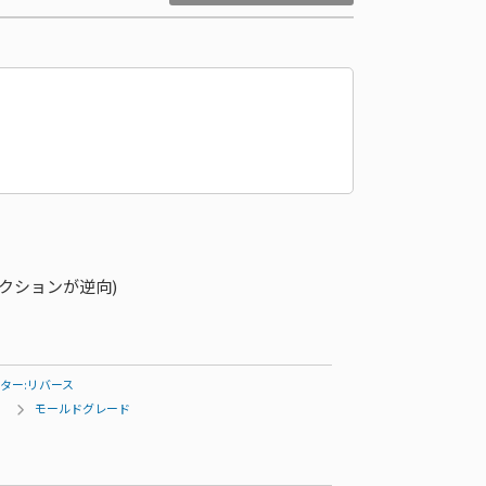
クションが逆向)
ター:リバース
リ
モールドグレード