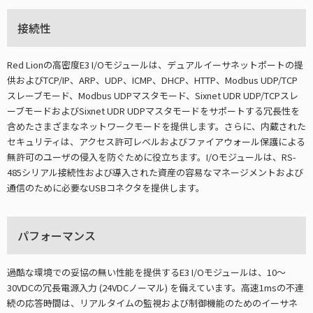
接続性
Red Lionの高密度E3 I/Oモジュールは、デュアルイーサネットポートの提
供およびTCP/IP、ARP、UDP、ICMP、DHCP、HTTP、Modbus UDP/TCP
スレーブモード、Modbus UDPマスタモード、Sixnet UDR UDP/TCPスレ
ーブモードおよびSixnet UDR UDPマスタモードをサポートする冗長性を
含めたさまざまなネットワークモードを提供します。さらに、内蔵された
セキュリティは、アクセス許可レベルおよびファイアウォール保護による
無許可のユーザの侵入を防ぐために役立ちます。I/Oモジュールは、RS-
485シリアル接続性および導入された資産の容易なマネージメントおよび
通信のために必要なUSBコネクタを提供します。
パフォーマンス
過酷な環境での妥協の無い性能を提供するE3 I/Oモジュールは、10～
30VDCの冗長電源入力 (24VDCノーマル) を備えています。高速1msの不連
続の応答時間は、リアルタイムの監視および制御機能のためのイーサネ