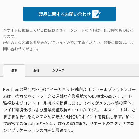
製品に関するお問い合わせ
本サイトに掲載している画像およびデータシートの内容は、作成時のものにな
ります。
現在のものと異なる場合がございますのでご了承ください。最新の情報は、お
問い合わせください。
型番
シリーズ
概要
Red Lionの堅牢なE3 I/O™ イーサネット対応I/Oモジュールプラットフォー
ムは、強力なネットワークと過酷な産業環境での信頼性の高いリモート
監視およびコントロール機能を提供します。すべてがメタル材質の筐体、
ワイド環境仕様および産業認証取得の17 E3 I/Oモジュールスイートは、さ
まざまな要件を満たすために最大34混合I/Oポイントを提供します。加え
て高密度のGraphite® HMIは、数々の賞に輝き、リモートのスタンドアロ
ンアプリケーションの展開に最適です。