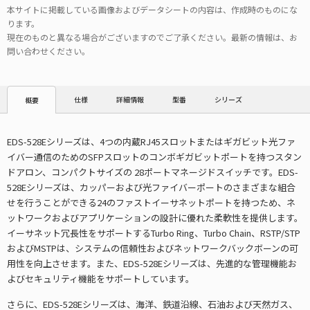
本サイトに掲載している画像およびデータシートの内容は、作成時のものにな
ります。
現在のものと異なる場合がございますのでご了承ください。最新の情報は、お
問い合わせください。
仕様
詳細情報
型番
シリーズ
概要
EDS-528Eシリーズは、4つの内蔵RJ45スロットまたはギガビット光ファ
イバー通信のためのSFPスロットのコンボギガビットポートを持つスタン
ドアロン、コンパクトサイズの 28ポートマネージドスイッチです。EDS-
528Eシリーズは、カッパーおよび光ファイバーポートのさまざまな組合
せを行うことができる24のファストイーサネットポートを持つため、ネ
ットワークおよびアプリケーションの設計に優れた柔軟性を提供します。
イーサネット冗長性をサポートするTurbo Ring、Turbo Chain、RSTP/STP
およびMSTPは、システムの信頼性およびネットワークバックボーンの可
用性を向上させます。また、EDS-528Eシリーズは、先進的な管理機能お
よびセキュリティ機能をサポートしています。
さらに、EDS-528Eシリーズは、海洋、鉄道沿線、石油および天然ガス、