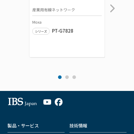
産業用有線ネットワーク
産業用変
Moxa
Moxa
PT-G7828
シリーズ
シリーズ
製品・サービス
技術情報