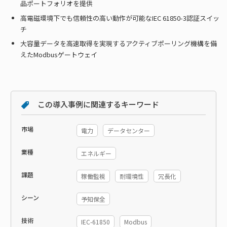
品ポートフォリオを提供
高電磁環境下でも信頼性の高い動作が可能なIEC 61850-3認証スイッ
チ
大容量データを高速取得を実現するアクティブポーリング機構を備
えたModbusゲートウェイ
この導入事例に関連するキーワード
市場
電力
データセンター
業種
エネルギー
課題
稼働監視
耐環境性
冗長化
シーン
予知保全
技術
IEC-61850
Modbus