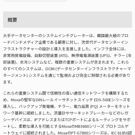
概要
大手データセンターのシステムインテグレーターは、韓国最大級のブロ
ードバンドメディア企業である顧客に対し、次世代データセンターイン
フラストラクチャーの設計と導入を支援しました。インフラ全体には、
非常用発電設備、自動切替装置 (ATS)、無停電電源装置 (UPS)、チラー (冷
却装置)、水冷システムなど、複数の重要システムが含まれます。これら
のすべてのシステムは、DCIM (データセンターインフラストラクチャーマ
ネージメント) システムを通じて監視および完全に制御される必要があり
ます。
これらの重要システム間で信頼性の高い通信ネットワークを構築するた
め、Moxaの堅牢なDINレールイーサネットスイッチ EDS-500Eシリーズを
導入し、バックアップ発電機、チラー、電力品質 (PQ) メーターをネット
ワーク基幹に接続しました。流量計やサーキットブレーカーなどのレガ
シーデバイスは、IPアドレスまたはTCPポートによるルーティングをサポ
ートし、柔軟な導入を可能とするMoxaのMB3660シリーズ プロトコルゲ
ートウェイに接続されました。MoxaのPT-G7800シリーズは、IEC 61850認