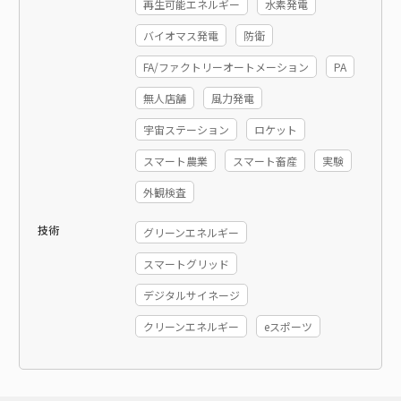
再生可能エネルギー
水素発電
バイオマス発電
防衛
FA/ファクトリーオートメーション
PA
無人店舗
風力発電
宇宙ステーション
ロケット
スマート農業
スマート畜産
実験
外観検査
技術
グリーンエネルギー
スマートグリッド
デジタルサイネージ
クリーンエネルギー
eスポーツ