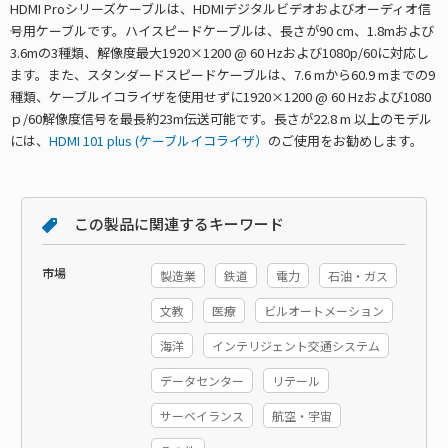
HDMI Proシリーズケーブルは、HDMIデジタルビデオおよびオーディオ信
号用ケーブルです。ハイスピードケーブルは、長さが90 cm、1.8mおよび
3.6mの3種類、解像度最大1920×1200 @ 60 Hzおよび1080p/60に対応し
ます。また、スタンダードスピードケーブルは、7.6 mから60.9 mまでの9
種類、ケーブルイコライザを使用せずに1920×1200 @ 60 Hzおよび1080
ｐ/60解像度信号を最長約23m伝送可能です。長さが22.8 m 以上のモデル
には、
HDMI 101 plus (ケーブルイコライザ）
のご使用をお勧めします。
この製品に関連するキーワード
市場
製造業
鉄道
電力
石油・ガス
文教
医療
ビルオートメーション
海洋
インテリジェント交通システム
データセンター
リテール
サーベイランス
航空・宇宙