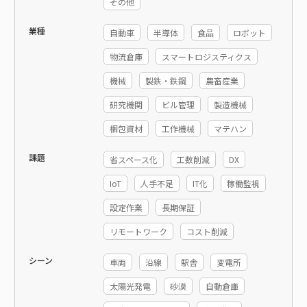
その他
業種
自動車
半導体
食品
ロボット
物流倉庫
スマートロジスティクス
機械
製鉄・鉄鋼
農畜産業
研究機関
ビル管理
製造機械
梱包資材
工作機械
マテハン
課題
省スペース化
工数削減
DX
IoT
人手不足
IT化
稼働監視
設定作業
長期保証
リモートワーク
コスト削減
シーン
車両
沿線
駅舎
変電所
太陽光発電
砂漠
自動倉庫