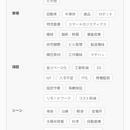
その他
業種
自動車
半導体
食品
ロボット
物流倉庫
スマートロジスティクス
機械
製鉄・鉄鋼
農畜産業
研究機関
ビル管理
製造機械
梱包資材
工作機械
マテハン
課題
省スペース化
工数削減
DX
IoT
人手不足
IT化
稼働監視
設定作業
長期保証
リモートワーク
コスト削減
シーン
車両
沿線
駅舎
変電所
太陽光発電
砂漠
自動倉庫