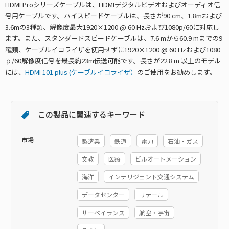
HDMI Proシリーズケーブルは、HDMIデジタルビデオおよびオーディオ信
号用ケーブルです。ハイスピードケーブルは、長さが90 cm、1.8mおよび
3.6mの3種類、解像度最大1920×1200 @ 60 Hzおよび1080p/60に対応し
ます。また、スタンダードスピードケーブルは、7.6 mから60.9 mまでの9
種類、ケーブルイコライザを使用せずに1920×1200 @ 60 Hzおよび1080
ｐ/60解像度信号を最長約23m伝送可能です。長さが22.8 m 以上のモデル
には、
HDMI 101 plus (ケーブルイコライザ）
のご使用をお勧めします。
この製品に関連するキーワード
市場
製造業
鉄道
電力
石油・ガス
文教
医療
ビルオートメーション
海洋
インテリジェント交通システム
データセンター
リテール
サーベイランス
航空・宇宙