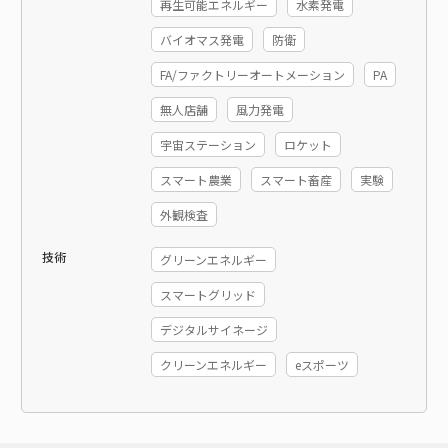
再生可能エネルギー
水素発電
バイオマス発電
防衛
FA/ファクトリーオートメーション
PA
無人店舗
風力発電
宇宙ステーション
ロケット
スマート農業
スマート畜産
実験
外観検査
技術
グリーンエネルギー
スマートグリッド
デジタルサイネージ
クリーンエネルギー
eスポーツ