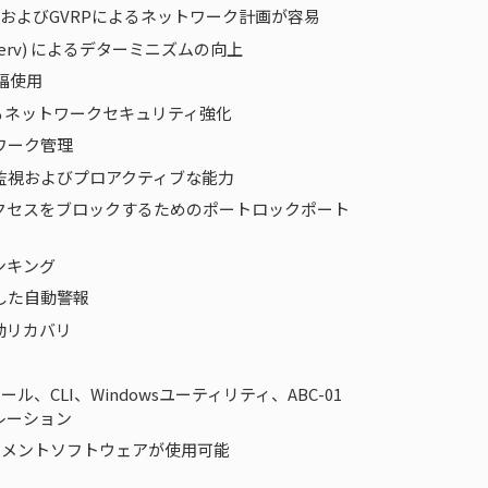
 VLANおよびGVRPによるネットワーク計画が容易
DiffServ) によるデターミニズムの向上
域幅使用
Hによるネットワークセキュリティ強化
ワーク管理
監視およびプロアクティブな能力
クセスをブロックするためのポートロックポート
ンキング
介した自動警報
動リカバリ
ール、CLI、Windowsユーティリティ、ABC-01
レーション
ージメントソフトウェアが使用可能