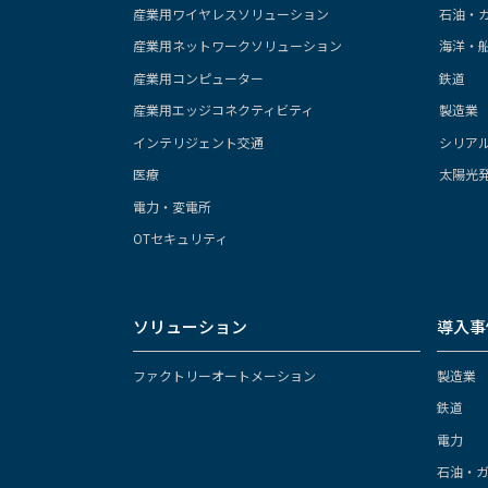
産業用ワイヤレスソリューション
石油・
産業用ネットワークソリューション
海洋・
産業用コンピューター
鉄道
産業用エッジコネクティビティ
製造業
インテリジェント交通
シリア
医療
太陽光
電力・変電所
OTセキュリティ
ソリューション
導入事
ファクトリーオートメーション
製造業
鉄道
電力
石油・