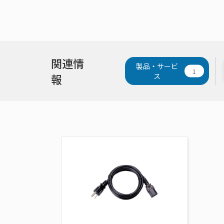
関連情
製品・サービ
1
報
ス