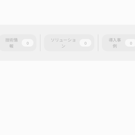
技術情
ソリューショ
導入事
0
0
0
報
ン
例