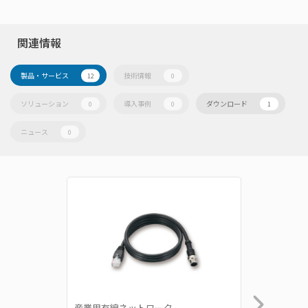
関連情報
製品・サービス
技術情報
12
0
ソリューション
導入事例
ダウンロード
0
0
1
ニュース
0
販売終了
産業用有線ネットワーク
無線ネッ