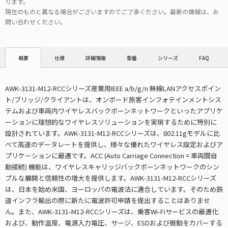
ります。
現在のものと異なる場合がございますのでご了承ください。最新の情報は、お
問い合わせください。
仕様
詳細情報
型番
シリーズ
FAQ
概要
AWK-3131-M12-RCCシリーズ産業用IEEE a/b/g/n 無線LANアクセスポイン
ト/ブリッジ/クライアントは、オンボード旅客インフォテインメントシス
テムおよび車両内ワイヤレスバックボーンネットワークといったアプリケ
ーションに理想的なワイヤレスソリューションを実現するために特別に
設計されています。AWK-3131-M12-RCCシリーズは、802.11gモデルに比
べて高速のデータレートを提供し、様々な優れたワイヤレス設定およびア
プリケーションに最適です。ACC (Auto Carriage Connection = 車両間自
動接続) 機能は、ワイヤレスキャリッジバックボーンネットワークのシン
プルな展開と信頼性の増大を提供します。AWK-3131-M12-RCCシリーズ
は、日本を始め米国、ヨーロッパの電波法に適合しています。そのため鉄
道インフラ輸出の際に新たに電波許可申請を提出することはありませ
ん。また、AWK-3131-M12-RCCシリーズは、乗客Wi-Fiサービスの最適化
および、動作温度、電源入力電圧、サージ、ESDおよび振動をカバーする