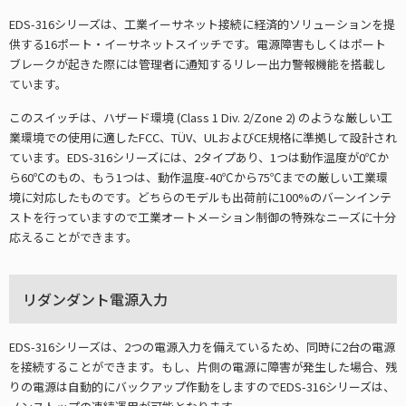
EDS-316シリーズは、工業イーサネット接続に経済的ソリューションを提
供する16ポート・イーサネットスイッチです。電源障害もしくはポート
ブレークが起きた際には管理者に通知するリレー出力警報機能を搭載し
ています。
このスイッチは、ハザード環境 (Class 1 Div. 2/Zone 2) のような厳しい工
業環境での使用に適したFCC、TÜV、ULおよびCE規格に準拠して設計され
ています。EDS-316シリーズには、2タイプあり、1つは動作温度が0℃か
ら60℃のもの、もう1つは、動作温度-40℃から75℃までの厳しい工業環
境に対応したものです。どちらのモデルも出荷前に100%のバーンインテ
ストを行っていますので工業オートメーション制御の特殊なニーズに十分
応えることができます。
リダンダント電源入力
EDS-316シリーズは、2つの電源入力を備えているため、同時に2台の電源
を接続することができます。もし、片側の電源に障害が発生した場合、残
りの電源は自動的にバックアップ作動をしますのでEDS-316シリーズは、