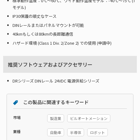
標準動作温度：0℃～60℃、ワイド動作温度モデル：-40℃～75℃ (T
モデル)
IP30保護の頑丈なケース
DINレールまたはパネルマウントが可能
40kmもしくは80kmの長距離通信
ハザード環境 (Class 1 Div. 2/Zone 2) での使用 (申請中)
推奨ソフトウェアおよびアクセサリー
DRシリーズ DINレール 24VDC 電源供給シリーズ
この製品に関連するキーワード
市場
製造業
ビルオートメーション
業種
自動車
半導体
ロボット